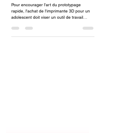
Adolescent et Encourager
l'Art du Prototypage
Rapide.
Pour encourager l'art du prototypage
rapide, l'achat de l'imprimante 3D pour un
adolescent doit viser un outil de travail
efficace, au-delà du gadget. Les critères
clés sont une bonne vitesse d'impression et
une configuration facile (notamment le
nivellement automatique) pour garantir des
itérations rapides et minimiser l'attente. La
fiabilité et la compatibilité avec des logiciels
de tranchage performants sont essentielles.