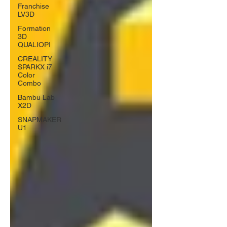
Franchise
LV3D
Formation
3D
QUALIOPI
CREALITY
SPARKX i7
Color
Combo
Bambu Lab
X2D
SNAPMAKER
U1