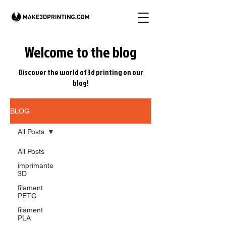
Welcome to the blog
Discover the world of 3d printing on our
blog!
BLOG
All Posts
All Posts
imprimante
3D
filament
PETG
filament
PLA