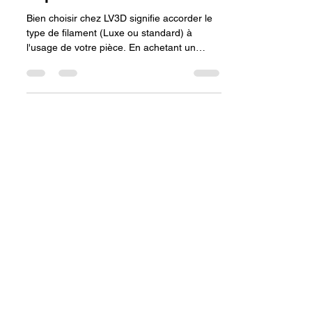
PLA 1.75 mm chez LV3D
pour réussir toutes ses
impressions ?
Bien choisir chez LV3D signifie accorder le
type de filament (Luxe ou standard) à
l'usage de votre pièce. En achetant un
produit frais et certifié sur leur site, vous
éliminez les problèmes liés au stockage
défaillant et bénéficiez de paramètres de
réglage précis, conditions sine qua non
pour réussir 100% de vos impressions.