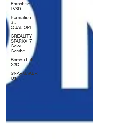
Franchise
LV3D
Formation
3D
QUALIOPI
CREALITY
SPARKX i7
Color
Combo
Bambu Lab
X2D
SNAPMAKER
U1