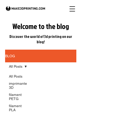
Welcome to the blog
Discover the world of 3d printing on our
blog!
BLOG
All Posts
All Posts
imprimante
3D
filament
PETG
filament
PLA