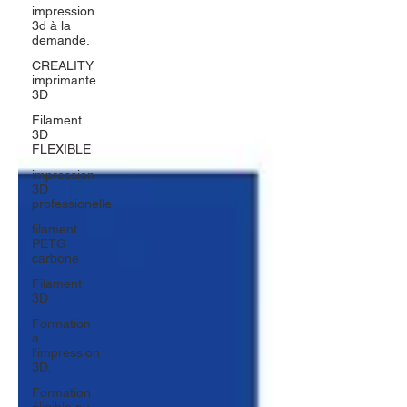
impression
3d à la
demande.
CREALITY
imprimante
3D
Filament
3D
FLEXIBLE
impression
3D
professionelle
filament
PETG
carbone
Filament
3D
Formation
à
l'impression
3D.
Formation