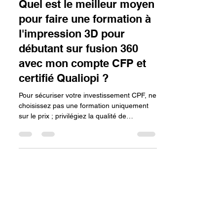
lv3dblog1
17 mars
13 min de lecture
Quel est le meilleur moyen
pour faire une formation à
l'impression 3D pour
débutant sur fusion 360
avec mon compte CFP et
certifié Qualiopi ?
Pour sécuriser votre investissement CPF, ne
choisissez pas une formation uniquement
sur le prix ; privilégiez la qualité de
l'accompagnement pédagogique, la mise en
pratique réelle sur machine et la
certification Qualiopi de l'organisme, qui
garantit un suivi expert indispensable pour