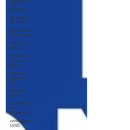
éligible au
CPF
Impressio
Formation
3D CPF
impression
3D en ligne
expert en
SEO
Formation
3D en
ligne.
Refaire
piece en
3D
magasin
LV3D
Commerce
en
Franchise
concession
LV3D