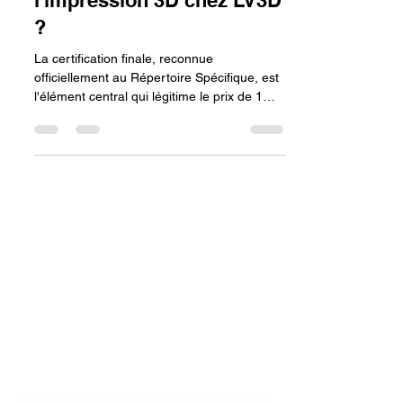
Pourquoi la certification
finale justifie-t-elle quel est
le prix d'une formation à
l'impression 3D chez LV3D
?
La certification finale, reconnue
officiellement au Répertoire Spécifique, est
l'élément central qui légitime le prix de 1
650 € d'une formation chez LV3D en 2026.
Ce titre ne valide pas seulement une
présence, mais atteste de votre capacité
réelle à opérer dans un environnement
industriel avec une précision de 0,02 mm et
une maîtrise complète du flux de travail sur
Fusion 360.