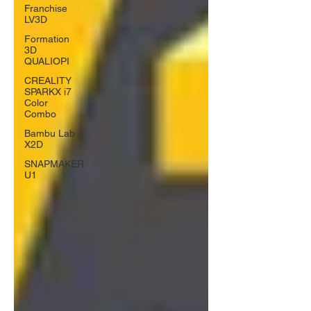
Franchise
LV3D
Formation
3D
QUALIOPI
CREALITY
SPARKX i7
Color
Combo
Bambu Lab
X2D
SNAPMAKER
U1