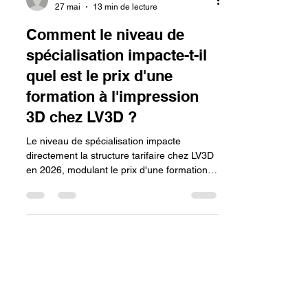
lv3dblog1
27 mai
13 min de lecture
Comment le niveau de
spécialisation impacte-t-il
quel est le prix d'une
formation à l'impression
3D chez LV3D ?
Le niveau de spécialisation impacte
directement la structure tarifaire chez LV3D
en 2026, modulant le prix d'une formation
selon la complexité des technologies
abordées et du matériel fourni. Si le pack
standard certifié Qualiopi est accessible dès
1 650 € (entièrement couvert par le CPF)
pour maîtriser la CAO sur Fusion 360 et une
précision de $\pm 0,02$ mm, les cursus