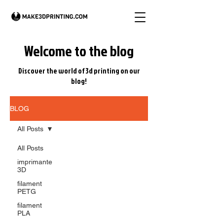
Welcome to the blog
Discover the world of 3d printing on our
blog!
BLOG
All Posts
All Posts
imprimante
3D
filament
PETG
filament
PLA