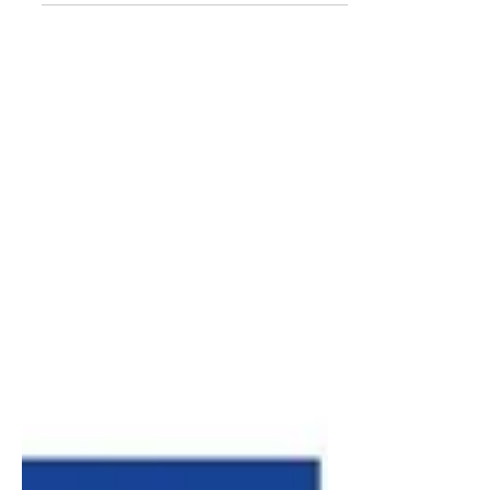
machines de bureau aux structures
monumentales de l'industrie. Pour les
créateurs et entreprises équipés
d'imprimantes de bureau haute
performance (comme les cinématiques
CoreXY imprimant à 500 mm/s), le volume
d'impression standard oscille généralement
autour de 256 mm