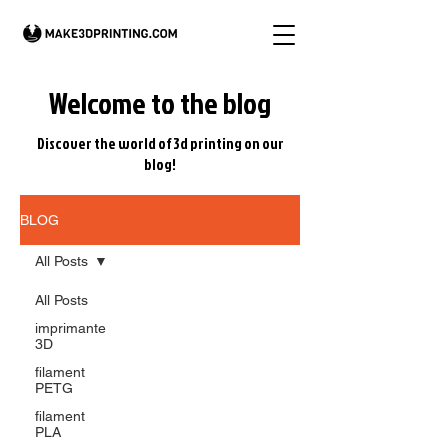
Welcome to the blog
Discover the world of 3d printing on our
blog!
BLOG
All Posts
All Posts
imprimante
3D
filament
PETG
filament
PLA