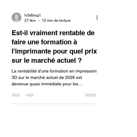
lv3dblog1
27 févr.
12 min de lecture
Est-il vraiment rentable de
faire une formation à
l'imprimante pour quel prix
sur le marché actuel ?
La rentabilité d'une formation en impression
3D sur le marché actuel de 2026 est
devenue quasi immédiate pour les
professionnels, avec un coût de marché
moyen oscillant entre 1 200 € HT (initiation
FDM) et 2 550 € TTC (parcours industriels
complets). Dans un contexte où le marché