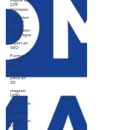
éligible au
CPF
Impressio
Formation
3D CPF
impression
3D en ligne
expert en
SEO
Formation
3D en
ligne.
Refaire
piece en
3D
magasin
LV3D
Commerce
en
Franchise
concession
LV3D