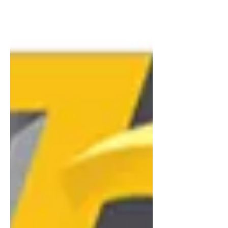
mondial de la fabrication additive atteint 137
milliards de dollars, l'acquisition de ces
compétences permet non seulement de
justifier des salaires attractifs — souvent
compris entre 33 000 € et 41