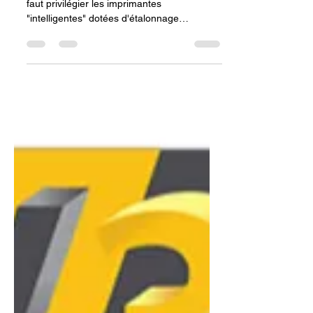
Comment bien acheter une
imprimante 3D en ligne au
meilleur prix sans faire
d'erreur en 2026 ?
En 2026, pour éviter toute erreur d'achat, il
faut privilégier les imprimantes
"intelligentes" dotées d'étalonnage
automatique par LiDAR et de compensation
de vibrations (Bambu Lab, Elegoo),
garantissant un succès immédiat pour
moins de 600 €. La sécurité de l'achat
repose sur trois points clés : choisir un
châssis CoreXY fermé pour les matériaux
techniques, privilégier un revendeur local
pour le support, et veiller à sélectionner un
volume d'impression adapté à ses besoins f