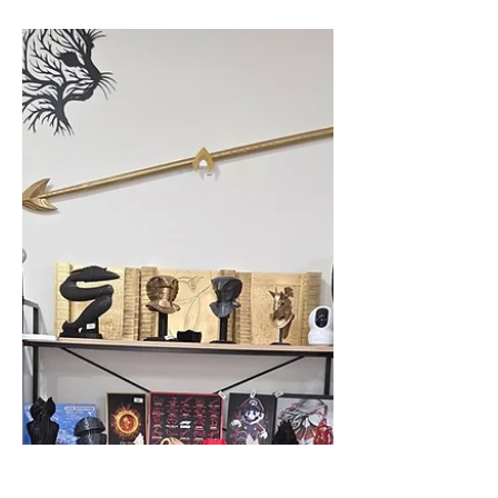
vous d'acheter une
imprimante 3D CREALITY
?
En 2026, l'achat d'une imprimante 3D
Creality est plus pertinent que jamais grâce
à une transition réussie vers le « Plug &
Play ». La marque a simplifié l'expérience
utilisateur en automatisant les réglages
complexes, offrant ainsi des machines
rapides, fiables et accessibles aux
débutants sans sacrifier le budget.