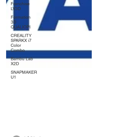
Franchise
LV3D
Formation
3D
QUALIOPI
CREALITY
SPARKX i7
Color
Combo
Bambu Lab
X2D
SNAPMAKER
U1