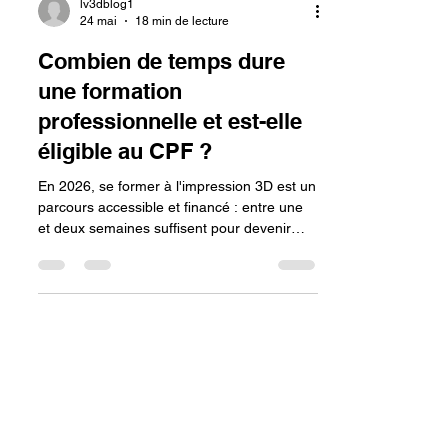
lv3dblog1
24 mai
18 min de lecture
Combien de temps dure
une formation
professionnelle et est-elle
éligible au CPF ?
En 2026, se former à l'impression 3D est un
parcours accessible et financé : entre une
et deux semaines suffisent pour devenir
autonome sur l'ensemble du processus de
réparation. Grâce au dispositif CPF, vous
pouvez monter en compétence sur des
outils professionnels et des matériaux
techniques (PETG, PA-CF) tout en
garantissant une reconnaissance officielle
de votre savoir-faire, indispensable pour
valoriser votre profil dans les secteurs de