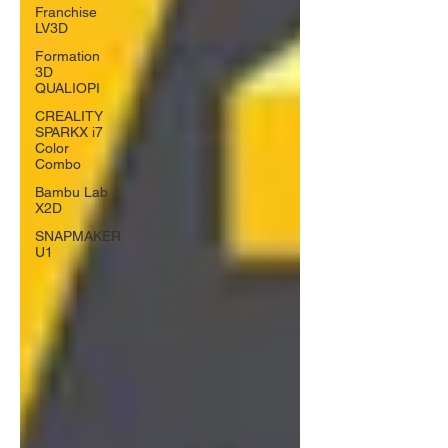
Franchise
LV3D
Formation
3D
QUALIOPI
CREALITY
SPARKX i7
Color
Combo
Bambu Lab
X2D
SNAPMAKER
U1