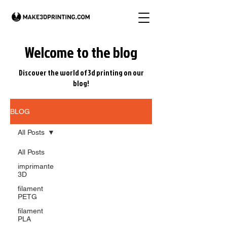
Welcome to the blog
Discover the world of 3d printing on our
blog!
BLOG
All Posts
All Posts
imprimante
3D
filament
PETG
filament
PLA