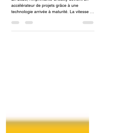
imprimante 3D CREALITY
pour concrétiser vos idées
?
En 2026, l'imprimante Creality devient un
accélérateur de projets grâce à une
technologie arrivée à maturité. La vitesse et
la précision des derniers modèles
permettent de matérialiser des idées
complexes en quelques heures seulement.
Grâce à des logiciels simplifiés et une
grande variété de matériaux compatibles,
votre espace de travail se transforme en un
véritable laboratoire d'innovation, rendant la
création technique accessible et immédiate.