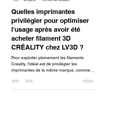
lv3dblog3
24 janv.
10 min de lecture
Quelles imprimantes
privilégier pour optimiser
l'usage après avoir été
acheter filament 3D
CRÉALITY chez LV3D ?
Pour exploiter pleinement les filaments
Creality, l'idéal est de privilégier les
imprimantes de la même marque, comme
les séries Ender-3 V3 ou K1, car elles
partagent des profils de réglages optimisés.
L'utilisation de machines dotées de
technologies modernes comme l'extrudeur
Direct Drive permet de mieux valoriser la
qualité du filament, garantissant ainsi une