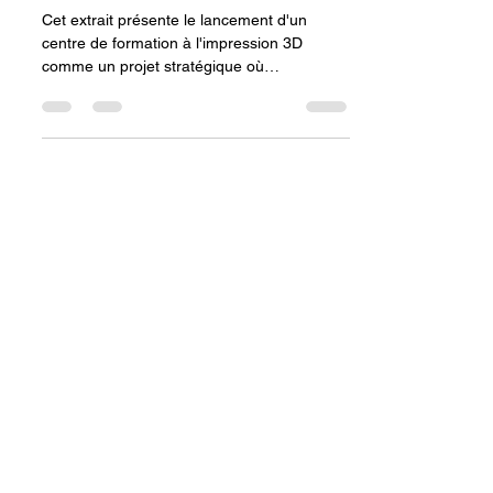
avec LV3D dans votre ville.
Cet extrait présente le lancement d'un
centre de formation à l'impression 3D
comme un projet stratégique où
l'entrepreneur devient un "architecte de
l'avenir". Le guide est décrit comme un
"plan de match" pour construire les
compétences du futur. Le succès de
l'entreprise repose sur deux atouts majeurs
: l'obtention de l'agrément CPF, qui légitime
et rend l'offre accessible, et le partenariat
avec LV3D, qui fournit le soutien, l'expertise
et les programmes nécessaires.