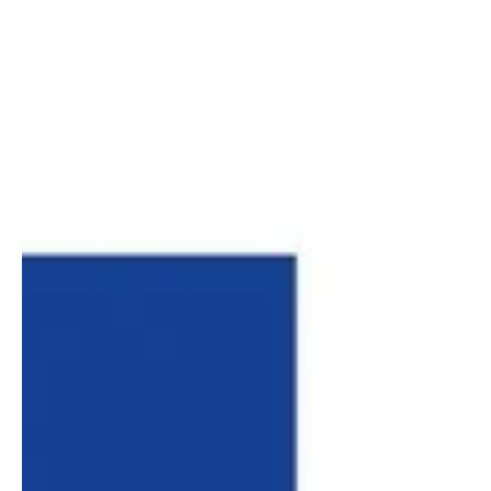
sont considérés comme l'essentiel :
d'abord, l'obtention de l'agrément CPF pour
rendre la formation accessible et légitime, et
ensuite, un partenariat avec LV3D pour
bénéficier de l'expertise et du soutien d'un
leader du marché.