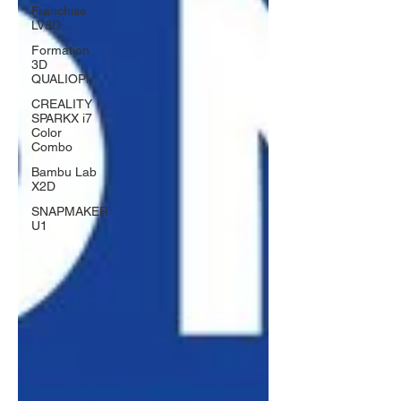
Franchise
LV3D
Formation
3D
QUALIOPI
CREALITY
SPARKX i7
Color
Combo
Bambu Lab
X2D
SNAPMAKER
U1