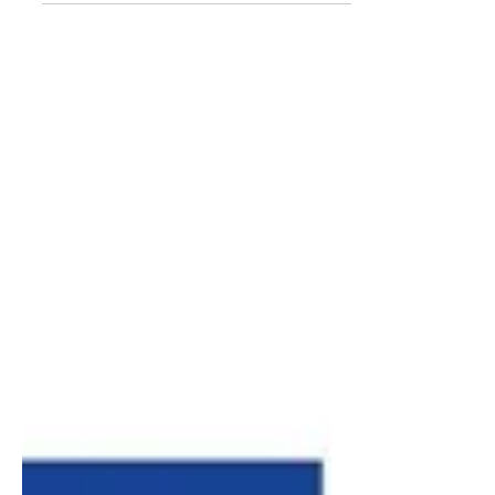
comme un véritable "tremplin vers la
création". L'entrepreneur a pour but de
fournir un lieu où les individus peuvent
acquérir les compétences pour transformer
leurs idées en objets concrets.