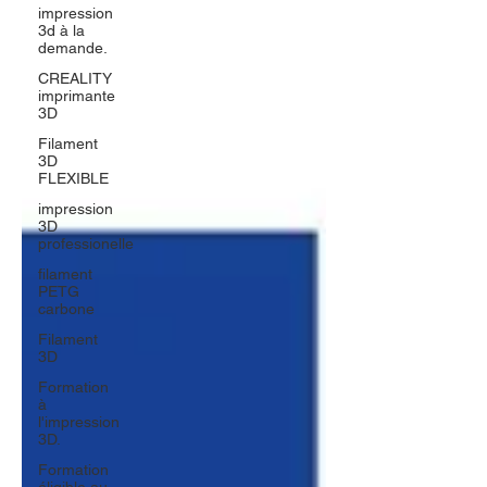
impression
3d à la
demande.
CREALITY
imprimante
3D
Filament
3D
FLEXIBLE
impression
3D
professionelle
filament
PETG
carbone
Filament
3D
Formation
à
l'impression
3D.
Formation