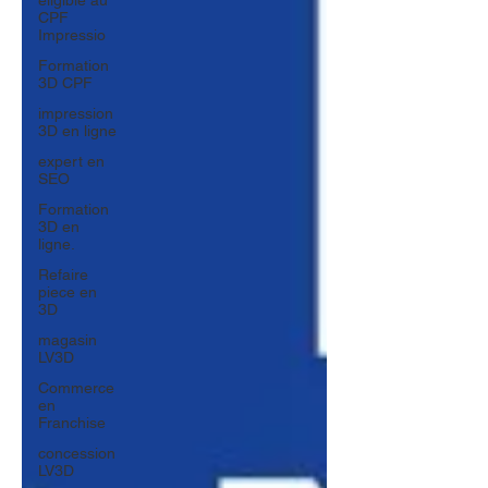
éligible au
CPF
Impressio
Formation
3D CPF
impression
3D en ligne
expert en
SEO
Formation
3D en
ligne.
Refaire
piece en
3D
magasin
LV3D
Commerce
en
Franchise
concession
LV3D