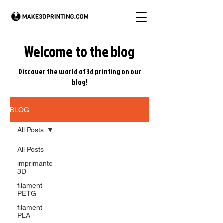
Welcome to the blog
Discover the world of 3d printing on our
blog!
BLOG
All Posts
All Posts
imprimante
3D
filament
PETG
filament
PLA