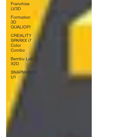
Franchise
LV3D
Formation
3D
QUALIOPI
CREALITY
SPARKX i7
Color
Combo
Bambu Lab
X2D
SNAPMAKER
U1