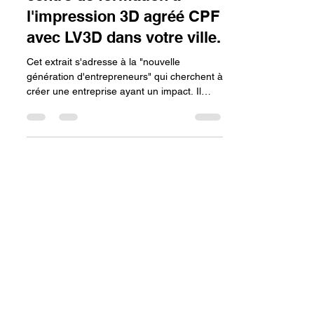
Comment démarrer votre
projet pour ouvrir un
centre de formation à
l'impression 3D agréé CPF
avec LV3D dans votre ville.
Cet extrait s'adresse à la "nouvelle
génération d'entrepreneurs" qui cherchent à
créer une entreprise ayant un impact. Il
expose un plan stratégique pour démarrer
un centre de formation à l'impression 3D. Le
guide insiste sur deux premières étapes
cruciales : l'obtention de l'agrément CPF
pour légitimer l'offre et attirer des clients, et
le partenariat avec LV3D pour bénéficier
d'un soutien et d'une expertise dès le
lancement du projet.