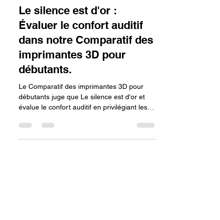
lv3dblog3
31 oct. 2025
5 min de lecture
Le silence est d'or :
Évaluer le confort auditif
dans notre Comparatif des
imprimantes 3D pour
débutants.
Le Comparatif des imprimantes 3D pour
débutants juge que Le silence est d'or et
évalue le confort auditif en privilégiant les
machines équipées de pilotes de moteur
silencieux (TMC) et de ventilateurs de haute
qualité (idéalement sous 50 dB), afin de
permettre à l'adolescent d'imprimer sans
déranger dans un environnement
domestique.