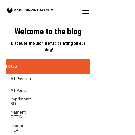
Welcome to the blog
Discover the world of 3d printing on our
blog!
BLOG
All Posts
All Posts
imprimante
3D
filament
PETG
filament
PLA