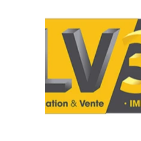
Filament 3D FLEXIBLE
impression 3D professione
Formation éligible au CPF Impressio
Formation 
Refaire piece en 3D
magasin LV3D
Commerc
CREALITY SPARKX i7 Color Combo
Bambu Lab X2D