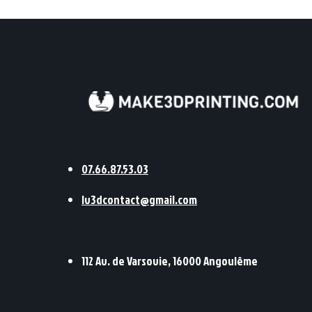
07.66.87.53.03
lv3dcontact@gmail.co
m
112 Av. de Varsovie, 16000 Angoulême