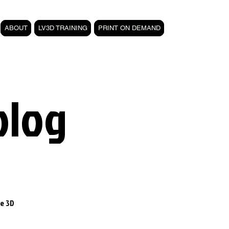
ABOUT
LV3D TRAINING
PRINT ON DEMAND
blog
e 3D