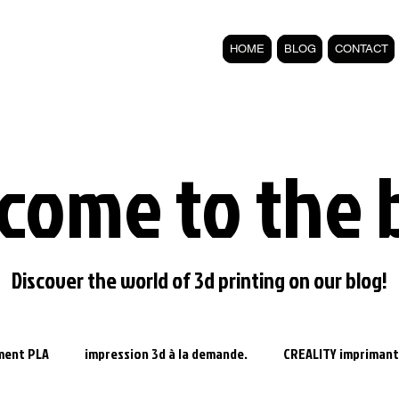
HOME
BLOG
CONTACT
come to the 
Discover the world of 3d printing on our blog!
ament PLA
impression 3d à la demande.
CREALITY imprimant