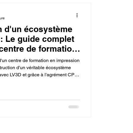
l'impression 3D.
ure
n d'un écosystème
on 3D en ligne.
 : Le guide complet
centre de formation
mation 3D QUALIOPI
 3D agréé CPF avec
e d'un centre de formation en impression
 ville.
ruction d'un véritable écosystème
 avec LV3D et grâce à l'agrément CPF,
collaboration, où les compétences sont
ux besoins du marché et accroître
ité. L'objectif est de stimuler la
les projets pour faire de la ville un