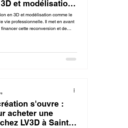
 3D et modélisation
ompte CPF.
ation en 3D et modélisation comme le
e vie professionnelle. Il met en avant
 financer cette reconversion et de
s. L'objectif est de développer des
chées, d'exercer sa créativité et de
'avenir.
re
création s'ouvre :
ur acheter une
chez LV3D à Saint-