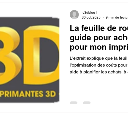
lle
filament PETG carbone
Filament 3D
Formation à 
lv3dblog1
30 oct. 2025
9 min de lectu
La feuille de r
3D CPF
impression 3D en ligne
expert en SEO
Formati
guide pour ach
pour mon impri
e en Franchise
concession LV3D
Franchise LV3D
For
L'extrait explique que la feui
l'optimisation des coûts pour
aide à planifier les achats, à
SNAPMAKER U1
construire un réseau de fourni
transformer une simple trans
d'approvisionnement à long t
plutôt qu'une contrainte, et 
de haute qualité.