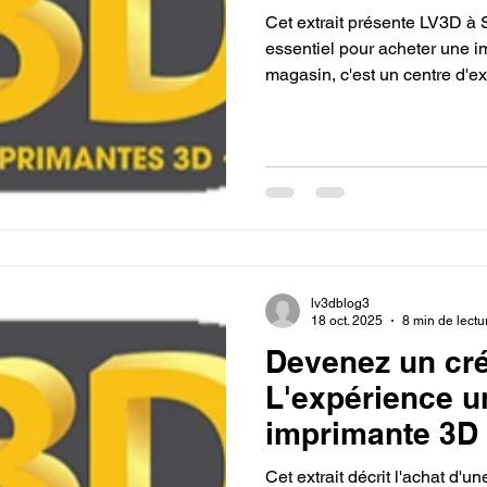
Quentin.
Cet extrait présente LV3D à
essentiel pour acheter une i
magasin, c'est un centre d'ex
personnalisés et un support 
les bénéfices de cette appro
machine et concrétiser ses pr
lv3dblog3
18 oct. 2025
8 min de lectu
Devenez un cré
L'expérience u
imprimante 3D 
Quentin.
Cet extrait décrit l'achat d'