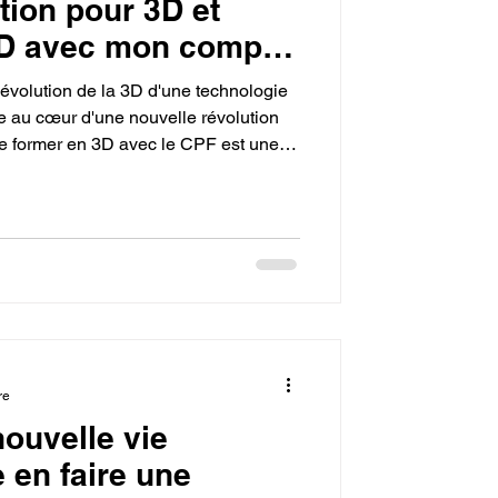
tion pour 3D et
3D avec mon compte
'évolution de la 3D d'une technologie
le au cœur d'une nouvelle révolution
 se former en 3D avec le CPF est une
centre de cette évolution. La
 des compétences concrètes pour
eurs et de transformer sa passion en
 les industries de demain.
re
ouvelle vie
 en faire une