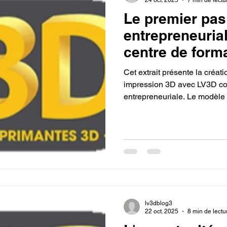
Le premier pas 
entrepreneurial
centre de forma
3D agréé CPF 
Cet extrait présente la créat
votre ville.
impression 3D avec LV3D com
entrepreneuriale. Le modèle
cadre et un accompagnement
facilitant les démarches com
certification Qualiopi). C'est
passion en une entreprise à 
tout en s'épanouissant profe
lv3dblog3
22 oct. 2025
8 min de lectu