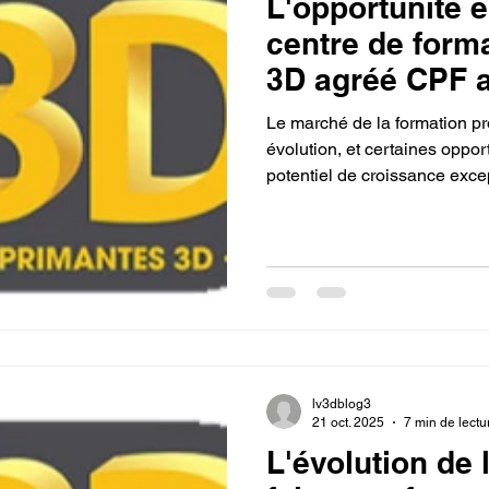
L'opportunité e
centre de forma
3D agréé CPF 
votre ville.
Le marché de la formation pr
évolution, et certaines oppor
potentiel de croissance exce
Son essor fulgurant, couplé 
crée une brèche que les ent
en succès.
lv3dblog3
21 oct. 2025
7 min de lectu
L'évolution de 