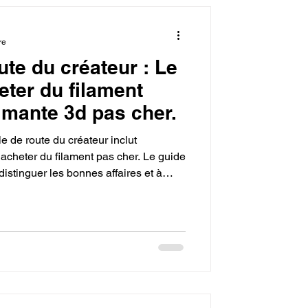
l'impression 3D.
re
oute du créateur : Le
on 3D en ligne.
eter du filament
mante 3d pas cher.
mation 3D QUALIOPI
lle de route du créateur inclut
 acheter du filament pas cher. Le guide
 distinguer les bonnes affaires et à
sseurs fiables. L'objectif est de
action en une stratégie
erme, faisant du budget un levier
garantissant la production de créations