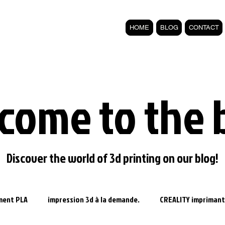
HOME
BLOG
CONTACT
come to the 
Discover the world of 3d printing on our blog!
ament PLA
impression 3d à la demande.
CREALITY imprimant