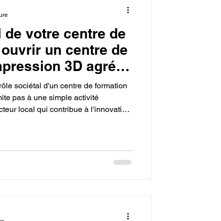
ure
l de votre centre de
ouvrir un centre de
impression 3D agréé
dans votre ville.
rôle sociétal d'un centre de formation
mite pas à une simple activité
teur local qui contribue à l'innovation
formations éligibles au CPF, il favorise
s en reconversion, développe la
ue, et participe à l'éducation des jeunes
d'avenir.Le centre a un impact positif
re