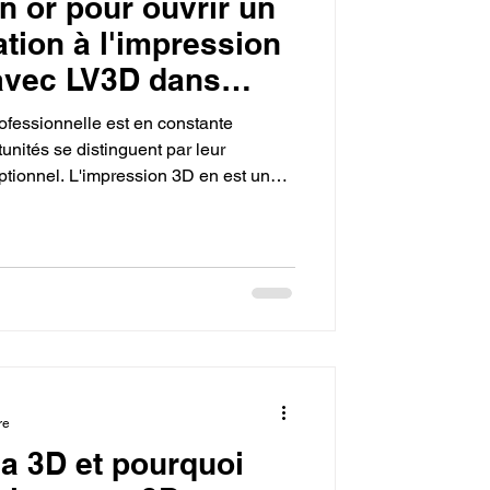
n or pour ouvrir un
tion à l'impression
avec LV3D dans
ofessionnelle est en constante
tunités se distinguent par leur
ptionnel. L'impression 3D en est une.
à un manque de formations certifiées,
repreneurs avisés peuvent transformer
re
la 3D et pourquoi