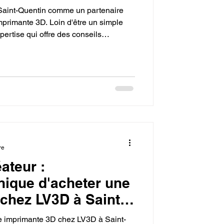
 Saint-Quentin comme un partenaire
mprimante 3D. Loin d'être un simple
pertise qui offre des conseils
après-vente. Le guide met en avant
che pour sélectionner la bonne
ojets créatifs.
re
ateur :
nique d'acheter une
chez LV3D à Saint-
une imprimante 3D chez LV3D à Saint-