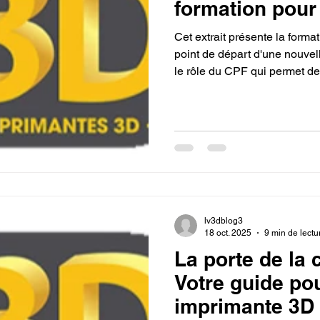
formation pour
3D avec mon c
Cet extrait présente la form
point de départ d'une nouvell
le rôle du CPF qui permet de
lever les barrières financière
compétences de pointe recher
s'épanouir dans un secteur d
lv3dblog3
18 oct. 2025
9 min de lectu
La porte de la 
Votre guide po
imprimante 3D 