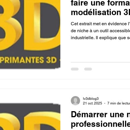
faire une forma
modélisation 
CPF.
Cet extrait met en évidence l
de niche à un outil accessib
industrielle. Il explique que
manière de se positionner au 
formation permet d'acquérir
l'innovation dans divers sect
une expertise recherchée par
lv3dblog3
21 oct. 2025
7 min de lectu
Démarrer une n
professionnelle