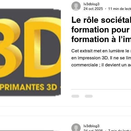
lv3dblog3
24 oct. 2025
11 min de lect
Le rôle sociéta
formation pour 
formation à l'
CPF avec LV3D 
Cet extrait met en lumière le 
en impression 3D. Il ne se li
commerciale ; il devient un ac
et à l'emploi. En offrant des 
l'employabilité des personne
créativité et la pensée critiq
générations aux technologies 
et durable
lv3dblog3
24 oct. 2025
7 min de lectu