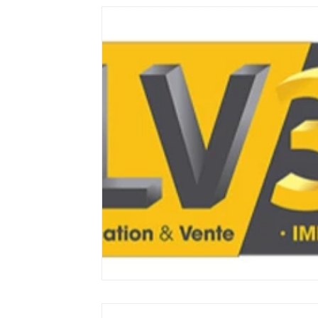
Filament 3D FLEXIBLE
impression 3D professione
Formation éligible au CPF Impressio
Formation 
Refaire piece en 3D
magasin LV3D
Commerc
CREALITY SPARKX i7 Color Combo
Bambu Lab X2D