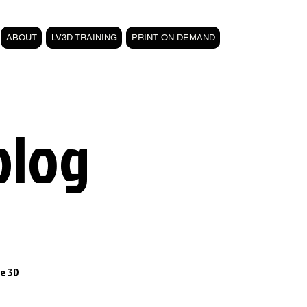
ABOUT
LV3D TRAINING
PRINT ON DEMAND
blog
e 3D