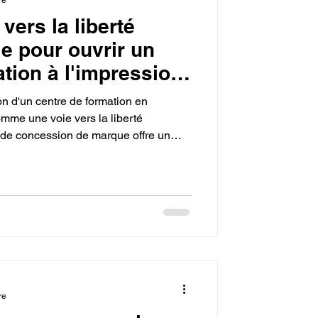
vers la liberté
e pour ouvrir un
tion à l'impression
avec LV3D dans
ion d'un centre de formation en
me une voie vers la liberté
 de concession de marque offre un
 personnalisé pour le lancement,
plexes (business plan, financement,
 l'opportunité de transformer une
part entière, en gagnant en autonomie
ssionnellement.
re