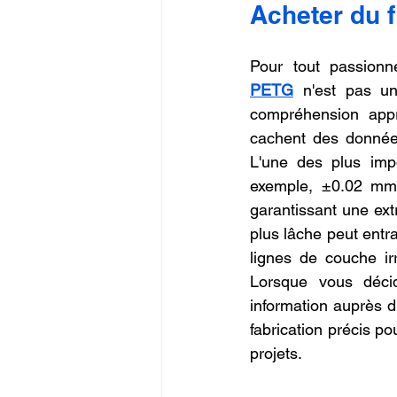
Acheter du 
Commerce en Franchise
c
Pour tout passionné
PETG
 n'est pas un
CREALITY SPARKX i7 Color 
compréhension appr
cachent des données
L'une des plus impo
exemple, ±0.02 mm).
garantissant une extr
plus lâche peut entra
lignes de couche irr
Lorsque vous déci
information auprès 
fabrication précis po
projets.