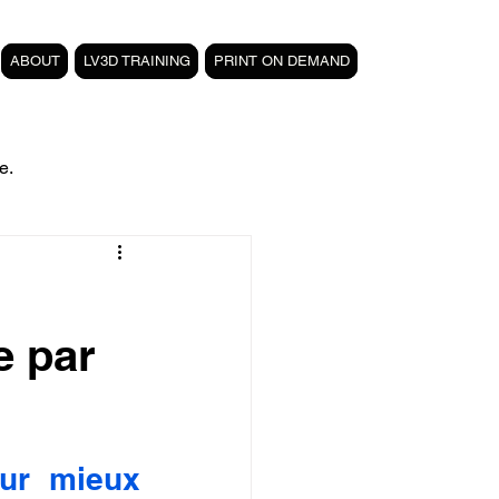
ABOUT
LV3D TRAINING
PRINT ON DEMAND
e.
filament PETG carbone
e par
Formation 3D CPF
 3D
magasin LV3D
ur mieux 