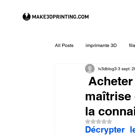
All Posts
imprimante 3D
fi
lv3dblog3
3 sept. 
CREALITY imprimante 3D
Acheter 
maîtrise 
Filament 3D
Formation à l
la conna
impression 3D en ligne
ex
Noté NaN étoiles su
Décrypter l