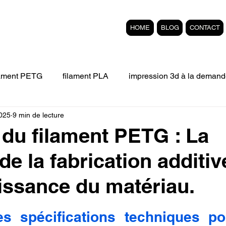
HOME
BLOG
CONTACT
lament PETG
filament PLA
impression 3d à la demand
2025
9 min de lecture
Filament 3D FLEXIBLE
impression 3D professionelle
du filament PETG : La
de la fabrication additiv
'impression 3D.
Formation éligible au CPF Impressio
issance du matériau.
pert en SEO
Formation 3D en ligne.
Refaire piece en
r 5.
es spécifications techniques po