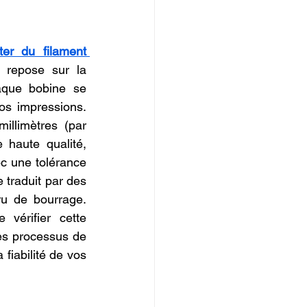
IOPI
ter du filament 
 repose sur la 
aque bobine se 
os impressions. 
llimètres (par 
haute qualité, 
ec une tolérance 
 traduit par des 
ru de bourrage. 
 vérifier cette 
es processus de 
fiabilité de vos 