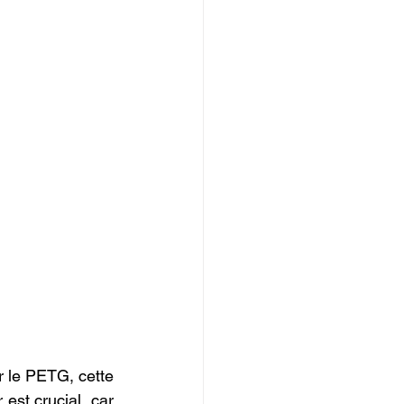
r le PETG, cette 
st crucial, car 