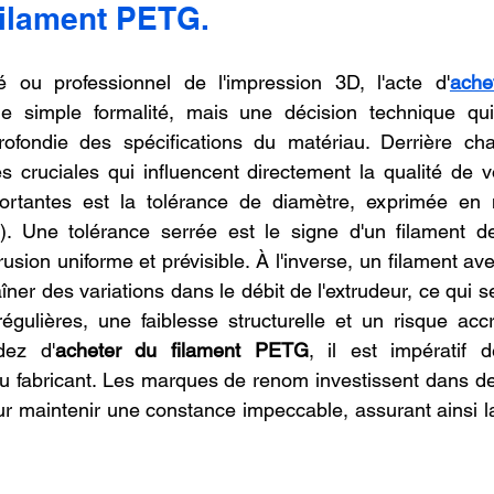
filament PETG.
oncession LV3D
Franchise LV3D
Formation 3D QUAL
 ou professionnel de l'impression 3D, l'acte d'
ache
e simple formalité, mais une décision technique qui
Combo
Bambu Lab X2D
SNAPMAKER U1
ofondie des spécifications du matériau. Derrière ch
 cruciales qui influencent directement la qualité de v
rtantes est la tolérance de diamètre, exprimée en mi
 Une tolérance serrée est le signe d'un filament de 
usion uniforme et prévisible. À l'inverse, un filament av
îner des variations dans le débit de l'extrudeur, ce qui se
égulières, une faiblesse structurelle et un risque acc
dez d'
acheter du filament PETG
, il est impératif de
du fabricant. Les marques de renom investissent dans d
ur maintenir une constance impeccable, assurant ainsi la 