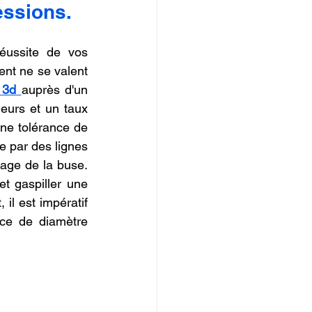
essions.
IOPI
éussite de vos 
nt ne se valent 
 3d
auprès d'un 
ieurs et un taux 
ne tolérance de 
e par des lignes 
rage de la buse. 
t gaspiller une 
il est impératif 
nce de diamètre 