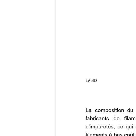
LV 3D
La composition du f
fabricants de fila
d'impuretés, ce qui 
filaments à bas coût