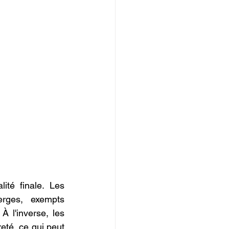
té finale. Les 
rges, exempts 
 l'inverse, les 
té, ce qui peut 