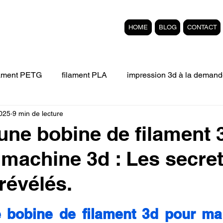
HOME
BLOG
CONTACT
lament PETG
filament PLA
impression 3d à la demand
2025
9 min de lecture
Filament 3D FLEXIBLE
impression 3D professionelle
une bobine de filament 
machine 3d : Les secret
'impression 3D.
Formation éligible au CPF Impressio
révélés.
pert en SEO
Formation 3D en ligne.
Refaire piece en
r 5.
 bobine de filament 3d pour ma