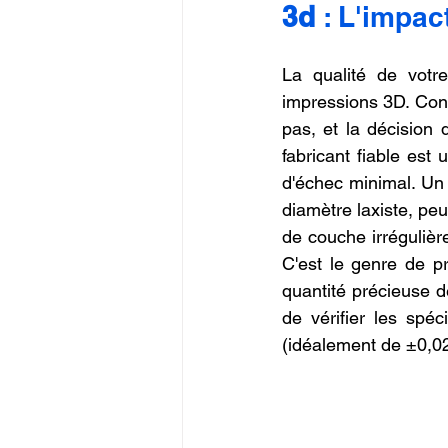
3d
 : L'impac
Commerce en Franchise
c
La qualité de votre
impressions 3D. Cont
CREALITY SPARKX i7 Color 
pas, et la décision d
fabricant fiable est 
d'échec minimal. Un 
diamètre laxiste, peu
de couche irrégulière
C'est le genre de pr
quantité précieuse de
de vérifier les spé
(idéalement de ±0,02