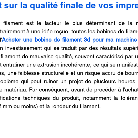
t sur la qualité finale de vos impr
oncession LV3D
Franchise LV3D
Formation 3D QUAL
 filament est le facteur le plus déterminant de la r
rairement à une idée reçue, toutes les bobines de filame
Combo
Bambu Lab X2D
SNAPMAKER U1
'
Acheter une bobine de filament 3d pour ma machine
un investissement qui se traduit par des résultats supér
filament de mauvaise qualité, souvent caractérisé par u
t entraîner une extrusion incohérente, ce qui se manifest
s, une faiblesse structurelle et un risque accru de bour
oblème qui peut ruiner un projet de plusieurs heures e
 matériau. Par conséquent, avant de procéder à l'achat, 
cifications techniques du produit, notamment la toléra
 mm ou moins) et la rondeur du filament.