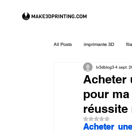
All Posts
imprimante 3D
fi
lv3dblog3
4 sept. 
CREALITY imprimante 3D
Acheter 
pour ma 
Filament 3D
Formation à l
réussite 
impression 3D en ligne
ex
Noté NaN étoiles su
Acheter une