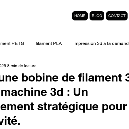
HOME
BLOG
CONTACT
lament PETG
filament PLA
impression 3d à la demand
2025
8 min de lecture
Filament 3D FLEXIBLE
impression 3D professionelle
une bobine de filament 
machine 3d : Un
'impression 3D.
Formation éligible au CPF Impressio
sement stratégique pour
pert en SEO
Formation 3D en ligne.
Refaire piece en
ité.