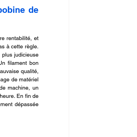
IOPI
obine de 
rentabilité, et 
s à cette règle. 
plus judicieuse 
Un filament bon 
vaise qualité, 
age de matériel 
de machine, un 
heure. En fin de 
gement dépassée 