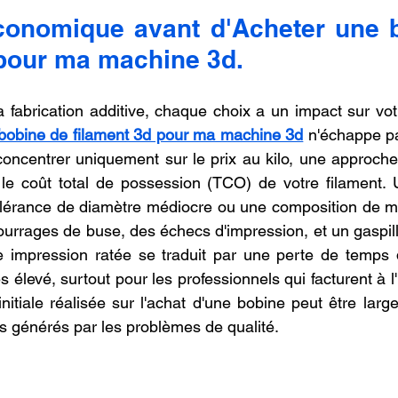
r 5.
oncession LV3D
Franchise LV3D
Formation 3D QUAL
conomique avant d'Acheter une b
 pour ma machine 3d.
Combo
Bambu Lab X2D
SNAPMAKER U1
fabrication additive, chaque choix a un impact sur votre 
bobine de filament 3d pour ma machine 3d
 n'échappe pa
oncentrer uniquement sur le prix au kilo, une approche 
 le coût total de possession (TCO) de votre filament. 
lérance de diamètre médiocre ou une composition de mau
ourrages de buse, des échecs d'impression, et un gaspill
e impression ratée se traduit par une perte de temps 
ès élevé, surtout pour les professionnels qui facturent à l'
nitiale réalisée sur l'achat d'une bobine peut être lar
ts générés par les problèmes de qualité.