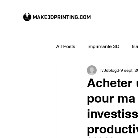
All Posts
imprimante 3D
fi
lv3dblog3
9 sept. 
CREALITY imprimante 3D
Acheter 
pour ma 
Filament 3D
Formation à l
investis
impression 3D en ligne
ex
productiv