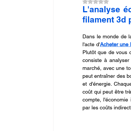
Noté NaN étoiles su
Commerce en Franchise
c
L'analyse é
filament 3d
CREALITY SPARKX i7 Color 
Dans le monde de la 
l'acte d'
Acheter une 
Plutôt que de vous c
consiste à analyser
marché, avec une to
peut entraîner des b
et d'énergie. Chaqu
coût qui peut être tr
compte, l'économie i
par les coûts indirec