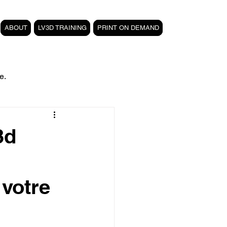
ABOUT
LV3D TRAINING
PRINT ON DEMAND
e.
filament PETG carbone
3d
Formation 3D CPF
 votre
 3D
magasin LV3D