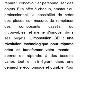
réparer, concevoir et personnaliser des 
objets. Elle offre à chacun, amateur ou 
professionnel, la possibilité de créer 
des pièces sur mesure, de remplacer 
des composants cassés ou 
introuvables, et même d'innover dans 
ses projets. 
L'impression 3D : une 
révolution technologique pour réparer, 
créer et transformer votre monde
 , 
permet de répondre à des besoins 
variés tout en s'intégrant dans une 
démarche économique et durable. Pour 
tirer le meilleur parti de cette innovation, 
il est essentiel de bien choisir son 
matériel et de maîtriser les étapes clés 
de l'impression 3D.
Lorsque vous envisagez d'acheter une 
imprimante 3D, commencez par définir 
vos besoins. Les experts de LV3D, 