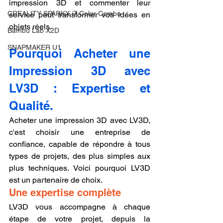
impression 3D et commenter leur 
CREALITY SPARKX i7 Color Combo
service peut transformer vos idées en 
objets réels.
Bambu Lab X2D
SNAPMAKER U1
Pourquoi Acheter une 
Impression 3D avec 
LV3D : Expertise et 
Qualité.
Acheter une impression 3D avec LV3D, 
c'est choisir une entreprise de 
confiance, capable de répondre à tous 
types de projets, des plus simples aux 
plus techniques. Voici pourquoi LV3D 
est un partenaire de choix.
Une expertise complète
LV3D vous accompagne à chaque 
étape de votre projet, depuis la 