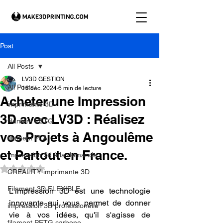
Post
All Posts
LV3D GESTION
All Posts
16 déc. 2024
6 min de lecture
Acheter une Impression
imprimante 3D
3D avec LV3D : Réalisez
filament PETG
vos Projets à Angoulême
filament PLA
et Partout en France.
impression 3d à la demande.
Noté NaN étoiles sur 5.
CREALITY imprimante 3D
Filament 3D FLEXIBLE
L'impression 3D est une technologie 
innovante qui vous permet de donner 
impression 3D professionelle
vie à vos idées, qu'il s'agisse de 
filament PETG carbone