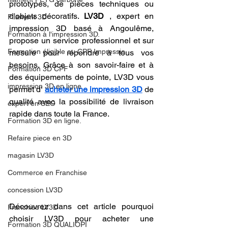
prototypes, de pièces techniques ou 
d'objets décoratifs. 
LV3D
 , expert en 
Filament 3D
impression 3D basé à Angoulême, 
Formation à l'impression 3D.
propose un service professionnel et sur 
Formation éligible au CPF Impressio
mesure pour répondre à tous vos 
besoins. Grâce à son savoir-faire et à 
Formation 3D CPF
des équipements de pointe, LV3D vous 
impression 3D en ligne
permet d' 
acheter une impression 3D
 de 
qualité avec la possibilité de livraison 
expert en SEO
rapide dans toute la France.
Formation 3D en ligne.
Refaire piece en 3D
magasin LV3D
Commerce en Franchise
concession LV3D
Découvrez dans cet article pourquoi 
Franchise LV3D
choisir LV3D pour acheter une 
Formation 3D QUALIOPI