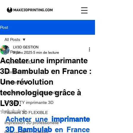
Post
All Posts
LV3D GESTION
All Posts
9 janv. 2025
5 min de lecture
Acheter une imprimante
imprimante 3D
3D Bambulab en France :
filament PETG
Une révolution
filament PLA
technologique grâce à
impression 3d à la demande.
LV3D.
CREALITY imprimante 3D
Noté NaN étoiles sur 5.
Filament 3D FLEXIBLE
Acheter une 
imprimante 
impression 3D professionelle
3D Bambulab
 en France 
filament PETG carbone