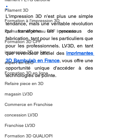
:
Filament 3D
L'impression 3D n'est plus une simple 
Formation à l'impression 3D.
tendance, mais une véritable révolution 
qui transforme les processus de 
Formation éligible au CPF Impressio
fabrication, tant pour les particuliers que 
Formation 3D CPF
pour les professionnels. LV3D, en tant 
impression 3D en ligne
que revendeur officiel des 
imprimantes 
3D Bambulab en France
, vous offre une 
expert en SEO
opportunité unique d'accéder à des 
Formation 3D en ligne.
technologies de pointe. 
Refaire piece en 3D
magasin LV3D
Commerce en Franchise
concession LV3D
Franchise LV3D
Formation 3D QUALIOPI