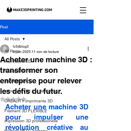
Post
All Posts
lv3dblog3
All Posts
4 juin 2025
11 min de lecture
Acheter une machine 3D :
imprimante 3D
transformer son
filament PETG
entreprise pour relever
filament PLA
les défis du futur.
impression 3d à la demande.
Noté NaN étoiles sur 5.
CREALITY imprimante 3D
Acheter une machine 3D 
Filament 3D FLEXIBLE
pour impulser une 
impression 3D professionelle
révolution créative au 
filament PETG carbone