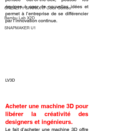
équipes à oser de nouvelles idées et 
CREALITY SPARKX i7 Color Combo
permet à l’entreprise de se différencier 
Bambu Lab X2D
par l’innovation continue.
SNAPMAKER U1
LV3D
Acheter une machine 3D pour 
libérer la créativité des 
designers et ingénieurs.
Le fait d’acheter une machine 3D offre 