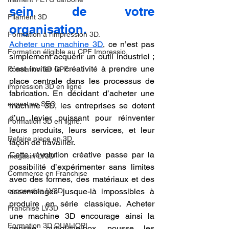
sein de votre 
Filament 3D
organisation.
Formation à l'impression 3D.
Acheter une machine 3D
, ce n’est pas 
Formation éligible au CPF Impressio
simplement acquérir un outil industriel ; 
c’est inviter la créativité à prendre une 
Formation 3D CPF
place centrale dans les processus de 
impression 3D en ligne
fabrication. En décidant d’acheter une 
expert en SEO
machine 3D, les entreprises se dotent 
d’un levier puissant pour réinventer 
Formation 3D en ligne.
leurs produits, leurs services, et leur 
Refaire piece en 3D
façon de travailler.
Cette révolution créative passe par la 
magasin LV3D
possibilité d’expérimenter sans limites 
Commerce en Franchise
avec des formes, des matériaux et des 
concession LV3D
assemblages jusque-là impossibles à 
produire en série classique. Acheter 
Franchise LV3D
une machine 3D encourage ainsi la 
Formation 3D QUALIOPI
pensée out-of-the-box, pousse les 