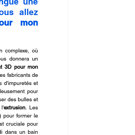
ngue une 
Bobine Ordinaire de l'Excellence quand vous allez 
our mon 
n complexe, où 
ous donnera un 
nt 3D pour mon 
Les fabricants de 
s d'impuretés et 
leusement pour 
er des bulles et 
l'
extrusion
. Les 
 pour former le 
t cruciale pour 
di dans un bain 