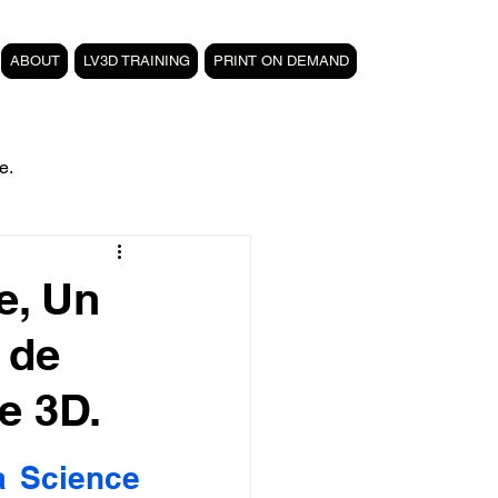
ABOUT
LV3D TRAINING
PRINT ON DEMAND
e.
filament PETG carbone
e, Un
 de
Formation 3D CPF
e 3D.
 3D
magasin LV3D
 Science 