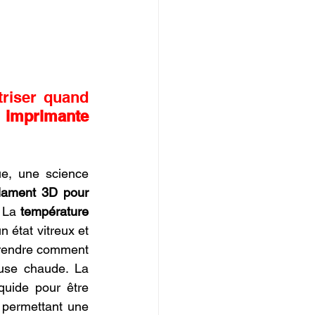
riser quand 
 imprimante 
e, une science 
lament 3D pour 
 La 
température 
 état vitreux et 
prendre comment 
le filament se comporte sur le plateau chauffant et sous l'action de la buse chaude. La 
quide pour être 
 permettant une 