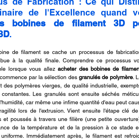
s de Fabrication : Ce qui Disti
es bobines de filament 3D p
3D
.
ine de filament se cache un processus de fabricatio
ibue à la qualité finale. Comprendre ce processus v
le lorsque vous allez 
acheter des bobines de filame
t commence par la sélection des 
granulés de polymère
. 
nt des polymères vierges, de qualité industrielle, exempt
 constantes. Les granulés sont ensuite séchés méticu
d'humidité, car même une infime quantité d'eau peut caus
gilité lors de l'extrusion. Vient ensuite l'étape clé de 
 et poussés à travers une filière (une petite ouverture)
ance de la température et de la pression à ce stade es
 uniforme. Immédiatement après, le filament est refroi