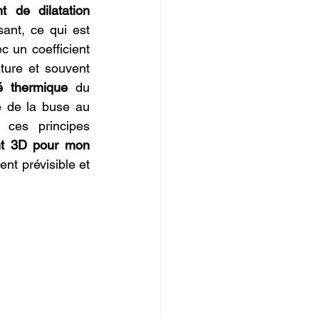
nt de dilatation 
ant, ce qui est 
 un coefficient 
ure et souvent 
té thermique
 du 
e de la buse au 
ces principes 
nt 3D pour mon 
t prévisible et 