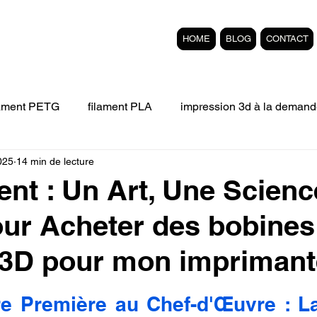
HOME
BLOG
CONTACT
lament PETG
filament PLA
impression 3d à la demand
2025
14 min de lecture
Filament 3D FLEXIBLE
impression 3D professionelle
ent : Un Art, Une Scienc
ur Acheter des bobines
'impression 3D.
Formation éligible au CPF Impressio
 3D pour mon imprimant
pert en SEO
Formation 3D en ligne.
Refaire piece en
r 5.
re Première au Chef-d'Œuvre : La