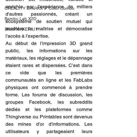
enrichie par l'expérience de milliers 
CREALITY SPARKX i7 Color Combo
d'autres passionnés, créant un 
Bambu Lab X2D
écosystème de soutien mutuel qui 
accélère la maîtrise et démocratise 
SNAPMAKER U1
l'accès à l'expertise.
Au début de l'impression 3D grand 
public, les informations sur les 
matériaux, les réglages et le dépannage 
étaient rares et dispersées. C'est dans 
ce vide que les premières 
communautés en ligne et les FabLabs 
physiques ont commencé à prendre 
forme. Les forums de discussion, les 
groupes Facebook, les subreddits 
dédiés et les plateformes comme 
Thingiverse ou Printables sont devenus 
des mines d'or d'informations. Les 
utilisateurs y partageaient leurs 