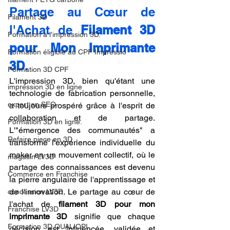
Partage au Cœur de 
Filament 3D
l'Achat de 
Filament 3D 
Formation à l'impression 3D.
pour Mon Imprimante 
Formation éligible au CPF Impressio
3D
.
Formation 3D CPF
L'impression 3D, bien qu'étant une 
impression 3D en ligne
technologie de fabrication personnelle, 
expert en SEO
a toujours prospéré grâce à l'esprit de 
collaboration et de partage. 
Formation 3D en ligne.
L'"émergence des communautés" a 
Refaire piece en 3D
transformé l'expérience individuelle du 
maker en un mouvement collectif, où le 
magasin LV3D
partage des connaissances est devenu 
Commerce en Franchise
la pierre angulaire de l'apprentissage et 
de l'innovation. Le partage au cœur de 
concession LV3D
l'achat de 
filament 3D pour mon 
Franchise LV3D
imprimante 3D
 signifie que chaque 
Formation 3D QUALIOPI
décision est influencée, validée et 