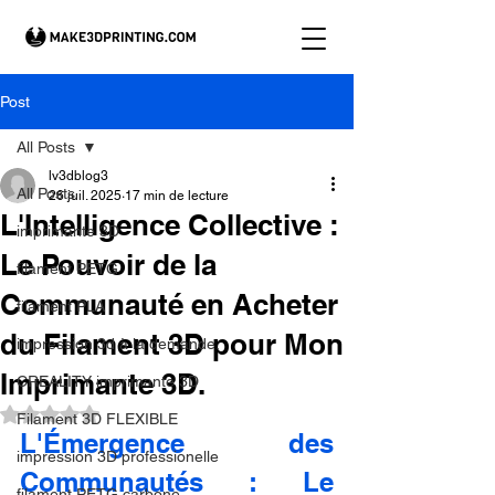
Post
All Posts
lv3dblog3
All Posts
26 juil. 2025
17 min de lecture
L'Intelligence Collective :
imprimante 3D
Le Pouvoir de la
filament PETG
Communauté en Acheter
filament PLA
du Filament 3D pour Mon
impression 3d à la demande.
Imprimante 3D.
CREALITY imprimante 3D
Noté NaN étoiles sur 5.
Filament 3D FLEXIBLE
L'Émergence des 
impression 3D professionelle
Communautés : Le 
filament PETG carbone