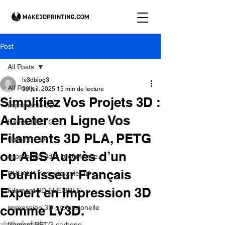
Post
All Posts
lv3dblog3
All Posts
30 juil. 2025
15 min de lecture
Simplifiez Vos Projets 3D :
imprimante 3D
Acheter en Ligne Vos
filament PETG
Filaments 3D PLA, PETG
filament PLA
ou ABS Auprès d’un
impression 3d à la demande.
Fournisseur Français
CREALITY imprimante 3D
Expert en Impression 3D
Filament 3D FLEXIBLE
comme LV3D.
impression 3D professionelle
Noté NaN étoiles sur 5.
filament PETG carbone