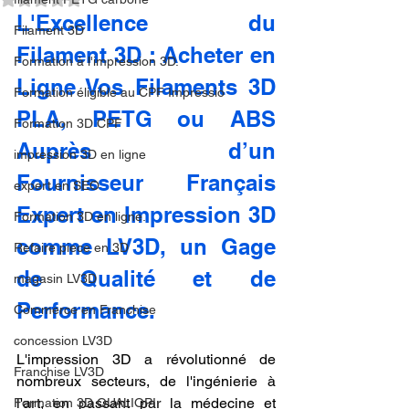
L'Excellence du 
Filament 3D
Filament 3D : Acheter en 
Formation à l'impression 3D.
Ligne Vos Filaments 3D 
Formation éligible au CPF Impressio
PLA, PETG ou ABS 
Formation 3D CPF
Auprès d’un 
impression 3D en ligne
Fournisseur Français 
expert en SEO
Expert en Impression 3D 
Formation 3D en ligne.
comme LV3D, un Gage 
Refaire piece en 3D
de Qualité et de 
magasin LV3D
Performance.
Commerce en Franchise
concession LV3D
L'impression 3D a révolutionné de 
Franchise LV3D
nombreux secteurs, de l'ingénierie à 
l'art, en passant par la médecine et 
Formation 3D QUALIOPI