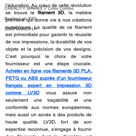
l'éducation. Au cœur de cette révolution 
CREALITY SPARKX i7 Color Combo
se trouve le 
filament 3D
, la matière 
Bambu Lab X2D
première qui donne vie à nos créations 
numériques. La qualité de ce filament 
SNAPMAKER U1
est primordiale pour garantir la réussite 
de vos impressions, la durabilité de vos 
objets et la précision de vos designs. 
C'est pourquoi le choix de votre 
fournisseur est une étape cruciale. 
Acheter en ligne vos filaments 3D PLA, 
PETG ou ABS auprès d’un fournisseur 
français expert en impression 3D 
comme LV3D
 vous assure non 
seulement une traçabilité et une 
conformité aux normes européennes, 
mais aussi un accès à des produits de 
haute qualité. LV3D, fort de son 
expertise reconnue, s'engage à fournir 