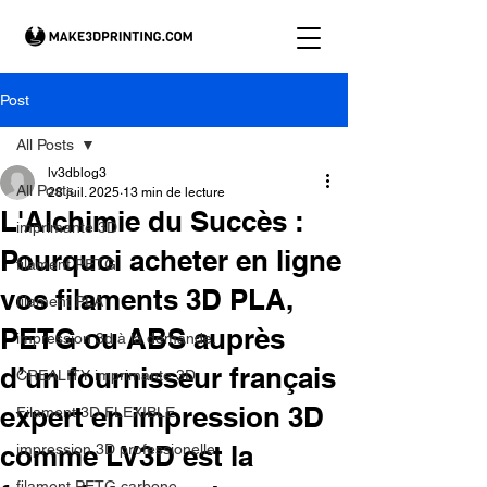
Post
All Posts
lv3dblog3
All Posts
28 juil. 2025
13 min de lecture
L'Alchimie du Succès :
imprimante 3D
Pourquoi acheter en ligne
filament PETG
vos filaments 3D PLA,
filament PLA
PETG ou ABS auprès
impression 3d à la demande.
d’un fournisseur français
CREALITY imprimante 3D
expert en impression 3D
Filament 3D FLEXIBLE
comme LV3D est la
impression 3D professionelle
filament PETG carbone