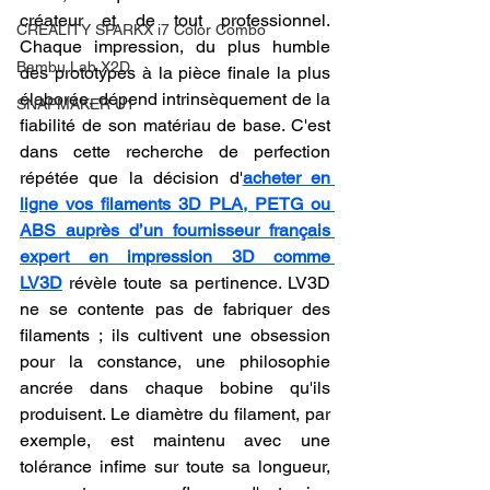
créateur et de tout professionnel. 
CREALITY SPARKX i7 Color Combo
Chaque impression, du plus humble 
Bambu Lab X2D
des prototypes à la pièce finale la plus 
élaborée, dépend intrinsèquement de la 
SNAPMAKER U1
fiabilité de son matériau de base. C'est 
dans cette recherche de perfection 
répétée que la décision d'
acheter en 
ligne vos filaments 3D PLA, PETG ou 
ABS auprès d’un fournisseur français 
expert en impression 3D comme 
LV3D
 révèle toute sa pertinence. LV3D 
ne se contente pas de fabriquer des 
filaments ; ils cultivent une obsession 
pour la constance, une philosophie 
ancrée dans chaque bobine qu'ils 
produisent. Le diamètre du filament, par 
exemple, est maintenu avec une 
tolérance infime sur toute sa longueur, 