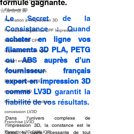
formule gagnante.
Filament 3D
Noté NaN étoiles sur 5.
Le Secret de la 
Formation à l'impression 3D.
Consistance : Quand 
Formation éligible au CPF Impressio
acheter en ligne vos 
Formation 3D CPF
filaments 3D PLA, PETG 
impression 3D en ligne
ou ABS auprès d’un 
expert en SEO
fournisseur français 
Formation 3D en ligne.
expert en impression 3D 
Refaire piece en 3D
comme LV3D
 garantit la 
magasin LV3D
fiabilité de vos résultats.
Commerce en Franchise
concession LV3D
Dans l'univers complexe de 
Franchise LV3D
l'impression 3D, la constance est le 
Formation 3D QUALIOPI
Graal, la quête incessante de tout 