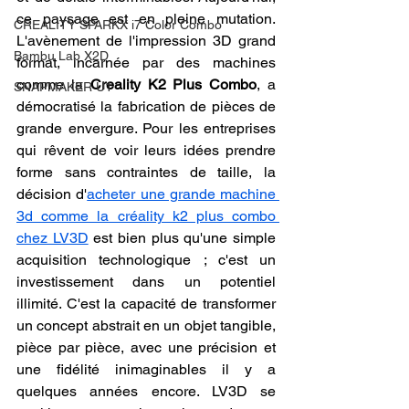
ce paysage est en pleine mutation. 
CREALITY SPARKX i7 Color Combo
L'avènement de l'impression 3D grand 
Bambu Lab X2D
format, incarnée par des machines 
comme la 
Creality K2 Plus Combo
, a 
SNAPMAKER U1
démocratisé la fabrication de pièces de 
grande envergure. Pour les entreprises 
qui rêvent de voir leurs idées prendre 
forme sans contraintes de taille, la 
décision d'
acheter une grande machine 
3d comme la créality k2 plus combo 
chez LV3D
 est bien plus qu'une simple 
acquisition technologique ; c'est un 
investissement dans un potentiel 
illimité. C'est la capacité de transformer 
un concept abstrait en un objet tangible, 
pièce par pièce, avec une précision et 
une fidélité inimaginables il y a 
quelques années encore. LV3D se 