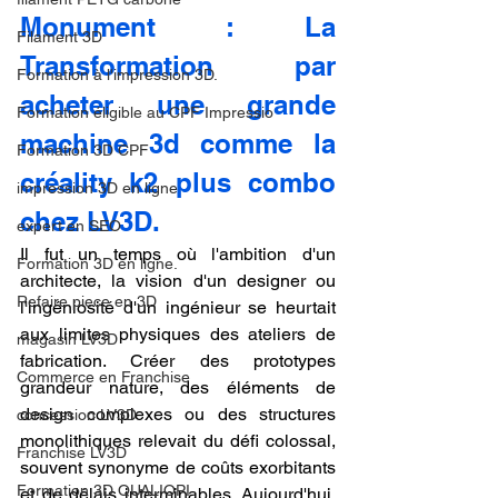
Monument : La 
Filament 3D
Transformation par 
Formation à l'impression 3D.
acheter une grande 
Formation éligible au CPF Impressio
machine 3d comme la 
Formation 3D CPF
créality k2 plus combo 
impression 3D en ligne
chez LV3D.
expert en SEO
Il fut un temps où l'ambition d'un 
Formation 3D en ligne.
architecte, la vision d'un designer ou 
Refaire piece en 3D
l'ingéniosité d'un ingénieur se heurtait 
aux limites physiques des ateliers de 
magasin LV3D
fabrication. Créer des prototypes 
Commerce en Franchise
grandeur nature, des éléments de 
design complexes ou des structures 
concession LV3D
monolithiques relevait du défi colossal, 
Franchise LV3D
souvent synonyme de coûts exorbitants 
Formation 3D QUALIOPI
et de délais interminables. Aujourd'hui, 