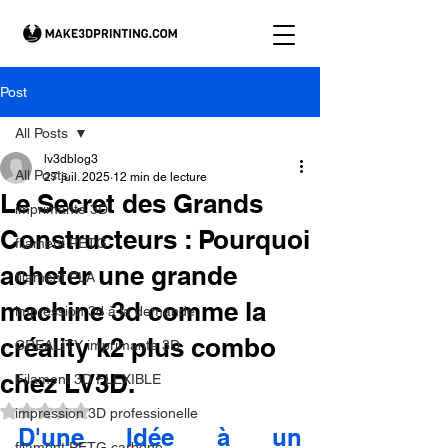
Post
All Posts
lv3dblog3
All Posts
27 juil. 2025
12 min de lecture
Le Secret des Grands
imprimante 3D
Constructeurs : Pourquoi
filament PETG
acheter une grande
filament PLA
machine 3d comme la
impression 3d à la demande.
créality k2 plus combo
CREALITY imprimante 3D
chez LV3D.
Filament 3D FLEXIBLE
Noté NaN étoiles sur 5.
impression 3D professionelle
D'une Idée à un 
filament PETG carbone