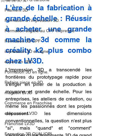
L'ère de la fabrication à 
Filament 3D
grande échelle : Réussir 
Formation à l'impression 3D.
à acheter une grande 
Formation éligible au CPF Impressio
machine 3d comme la 
Formation 3D CPF
créality k2 plus combo 
impression 3D en ligne
chez LV3D.
expert en SEO
L'impression 3D a transcendé les 
Formation 3D en ligne.
frontières du prototypage rapide pour 
Refaire piece en 3D
s'ériger en pilier de la production à 
moyenne et grande échelle. Pour les 
magasin LV3D
entreprises, les ateliers de création, ou 
Commerce en Franchise
même les passionnés dont les projets 
dépassent les dimensions 
concession LV3D
conventionnelles, la question n'est plus 
Franchise LV3D
"si", mais "quand" et "comment" 
Formation 3D QUALIOPI
s'équiper d'une imprimante 3D de grand 