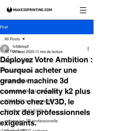
Post
All Posts
lv3dblog3
All Posts
21 sept. 2025
11 min de lecture
Déployez Votre Ambition :
imprimante 3D
Pourquoi acheter une
filament PETG
grande machine 3d
filament PLA
comme la créality k2 plus
impression 3d à la demande.
combo chez LV3D, le
CREALITY imprimante 3D
choix des professionnels
Filament 3D FLEXIBLE
exigeants.
impression 3D professionelle
Noté NaN étoiles sur 5.
filament PETG carbone