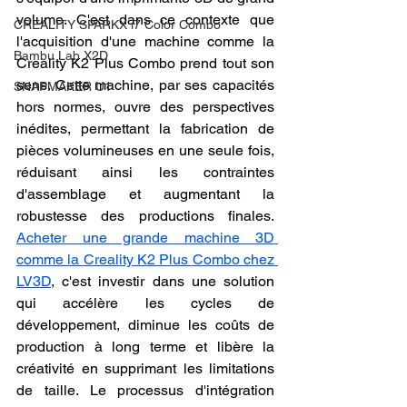
volume. C'est dans ce contexte que 
CREALITY SPARKX i7 Color Combo
l'acquisition d'une machine comme la 
Bambu Lab X2D
Creality K2 Plus Combo prend tout son 
sens. Cette machine, par ses capacités 
SNAPMAKER U1
hors normes, ouvre des perspectives 
inédites, permettant la fabrication de 
pièces volumineuses en une seule fois, 
réduisant ainsi les contraintes 
d'assemblage et augmentant la 
robustesse des productions finales. 
Acheter une grande machine 3D 
comme la Creality K2 Plus Combo chez 
LV3D
, c'est investir dans une solution 
qui accélère les cycles de 
développement, diminue les coûts de 
production à long terme et libère la 
créativité en supprimant les limitations 
de taille. Le processus d'intégration 