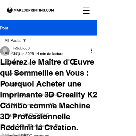
Post
All Posts
lv3dblog3
All Posts
14 juin 2025
14 min de lecture
Libérez le Maître d'Œuvre
imprimante 3D
qui Sommeille en Vous :
filament PETG
Pourquoi Acheter une
filament PLA
Imprimante 3D Creality K2
impression 3d à la demande.
Combo comme Machine
CREALITY imprimante 3D
3D Professionnelle
Filament 3D FLEXIBLE
Redéfinit la Création.
impression 3D professionelle
Noté NaN étoiles sur 5.
filament PETG carbone