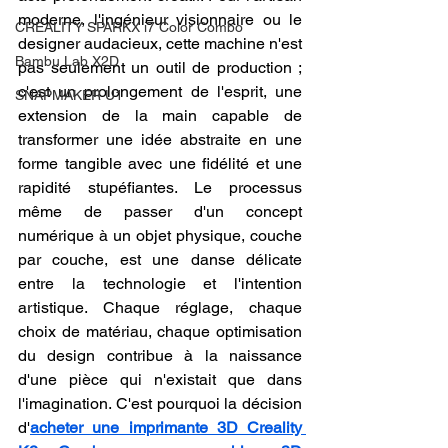
moderne, l'ingénieur visionnaire ou le 
CREALITY SPARKX i7 Color Combo
designer audacieux, cette machine n'est 
Bambu Lab X2D
pas seulement un outil de production ; 
c'est un prolongement de l'esprit, une 
SNAPMAKER U1
extension de la main capable de 
transformer une idée abstraite en une 
forme tangible avec une fidélité et une 
rapidité stupéfiantes. Le processus 
même de passer d'un concept 
numérique à un objet physique, couche 
par couche, est une danse délicate 
entre la technologie et l'intention 
artistique. Chaque réglage, chaque 
choix de matériau, chaque optimisation 
du design contribue à la naissance 
d'une pièce qui n'existait que dans 
l'imagination. C'est pourquoi la décision 
d'
acheter une imprimante 3D Creality 