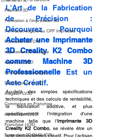
L'Art de la Fabrication 
Filament 3D
de Précision : 
Formation à l'impression 3D.
Découvrez Pourquoi 
Formation éligible au CPF Impressio
Acheter une Imprimante 
Formation 3D CPF
3D Creality K2 Combo 
impression 3D en ligne
comme Machine 3D 
expert en SEO
Professionnelle
 Est un 
Formation 3D en ligne.
Acte Créatif.
Refaire piece en 3D
Au-delà des simples spécifications 
magasin LV3D
techniques et des calculs de rentabilité, 
Commerce en Franchise
la fabrication additive, et plus 
spécifiquement l'intégration d'une 
concession LV3D
machine telle que l'
imprimante 3D 
Franchise LV3D
Creality K2 Combo
, se révèle être un 
Formation 3D QUALIOPI
acte profondément créatif. Pour l'artisan 