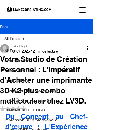
Post
All Posts
lv3dblog3
All Posts
8 juil. 2025
12 min de lecture
Votre Studio de Création
imprimante 3D
Personnel : L'Impératif
filament PETG
d'Acheter une imprimante
filament PLA
3D K2 plus combo
impression 3d à la demande.
multicouleur chez LV3D.
CREALITY imprimante 3D
Noté NaN étoiles sur 5.
Filament 3D FLEXIBLE
Du Concept au Chef-
impression 3D professionelle
d'œuvre : L'Expérience 
filament PETG carbone