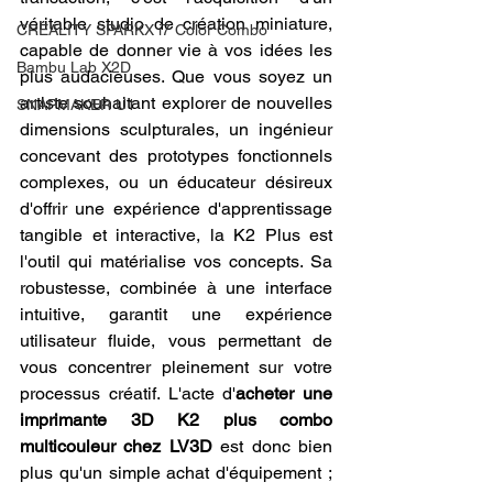
véritable studio de création miniature, 
CREALITY SPARKX i7 Color Combo
capable de donner vie à vos idées les 
Bambu Lab X2D
plus audacieuses. Que vous soyez un 
artiste souhaitant explorer de nouvelles 
SNAPMAKER U1
dimensions sculpturales, un ingénieur 
concevant des prototypes fonctionnels 
complexes, ou un éducateur désireux 
d'offrir une expérience d'apprentissage 
tangible et interactive, la K2 Plus est 
l'outil qui matérialise vos concepts. Sa 
robustesse, combinée à une interface 
intuitive, garantit une expérience 
utilisateur fluide, vous permettant de 
vous concentrer pleinement sur votre 
processus créatif. L'acte d'
acheter une 
imprimante 3D K2 plus combo 
multicouleur chez LV3D
 est donc bien 
plus qu'un simple achat d'équipement ; 