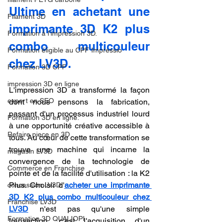
Ultime en achetant une 
Filament 3D
imprimante 3D K2 plus 
Formation à l'impression 3D.
combo multicouleur 
Formation éligible au CPF Impressio
chez LV3D.
Formation 3D CPF
impression 3D en ligne
L'impression 3D a transformé la façon 
expert en SEO
dont nous pensons la fabrication, 
passant d'un processus industriel lourd 
Formation 3D en ligne.
à une opportunité créative accessible à 
Refaire piece en 3D
tous. Au cœur de cette transformation se 
trouve une machine qui incarne la 
magasin LV3D
convergence de la technologie de 
Commerce en Franchise
pointe et de la facilité d'utilisation : la K2 
Plus. Choisir d'
acheter une imprimante 
concession LV3D
3D K2 plus combo multicouleur chez 
Franchise LV3D
LV3D
 n'est pas qu'une simple 
Formation 3D QUALIOPI
transaction, c'est l'acquisition d'un 