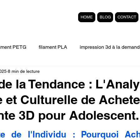
HOME
BLOG
CONTACT
lament PETG
filament PLA
impression 3d à la demand
2025
8 min de lecture
Filament 3D FLEXIBLE
impression 3D professionelle
de la Tendance : L'Anal
e et Culturelle de Achet
'impression 3D.
Formation éligible au CPF Impressio
te 3D pour Adolescent.
pert en SEO
Formation 3D en ligne.
Refaire piece en
r 5.
e de l'Individu : Pourquoi Ach