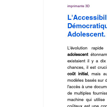
imprimante 3D
L'Accessib
Démocratiqu
Adolescent.
L'évolution rapid
adolescent
 étonna
existaient il y a dix
chances, il est cruc
coût initial
, mais au
modèles basés sur d
l'accès à une docum
de multiples fournis
machine qui utilise
coûteux est une cons