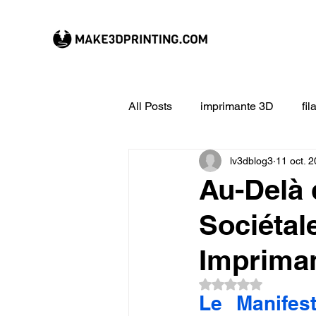
All Posts
imprimante 3D
fi
lv3dblog3
11 oct. 
CREALITY imprimante 3D
Au-Delà 
Sociétal
Filament 3D
Formation à l
Impriman
impression 3D en ligne
ex
Noté NaN étoiles su
Le Manifest