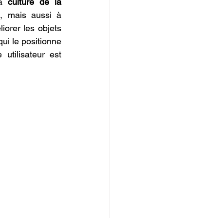
a 
culture de la 
. Il apprend non seulement à créer de nouvelles pièces, mais aussi à 
iorer les objets 
ui le positionne 
tilisateur est 