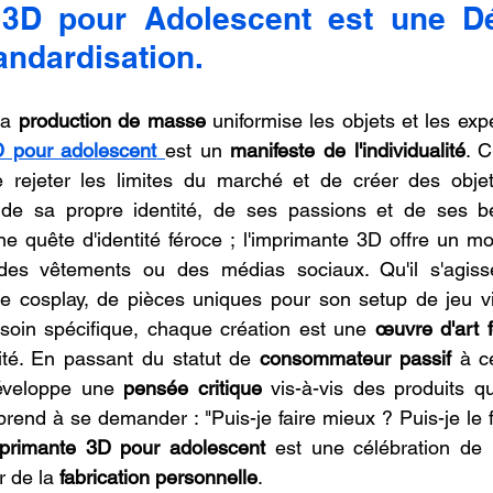
3D pour Adolescent est une Déc
oncession LV3D
Franchise LV3D
Formation 3D QUAL
andardisation.
Combo
Bambu Lab X2D
SNAPMAKER U1
a 
production de masse
 uniformise les objets et les expé
D pour adolescent
est un 
manifeste de l'individualité
. C
rejeter les limites du marché et de créer des objet
 de sa propre identité, de ses passions et de ses be
e quête d'identité féroce ; l'imprimante 3D offre un mo
des vêtements ou des médias sociaux. Qu'il s'agisse
e cosplay, de pièces uniques pour son setup de jeu vid
soin spécifique, chaque création est une 
œuvre d'art f
ité. En passant du statut de 
consommateur passif
 à c
développe une 
pensée critique
 vis-à-vis des produits qu
prend à se demander : "Puis-je faire mieux ? Puis-je le 
mprimante 3D pour adolescent
 est une célébration de 
r de la 
fabrication personnelle
.