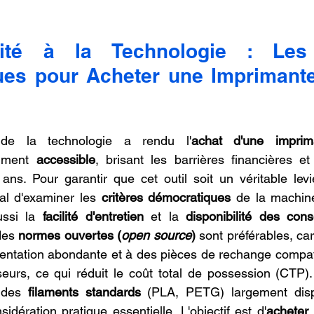
ilité à la Technologie : Les 
es pour Acheter une Imprimante
e de la technologie a rendu l'
achat d'une imprim
mment 
accessible
, brisant les barrières financières et
 ans. Pour garantir que cet outil soit un véritable levi
ial d'examiner les 
critères démocratiques
ssi la 
facilité d'entretien
 et la 
disponibilité des co
es 
normes ouvertes (
open source
)
 sont préférables, car
entation abondante et à des pièces de rechange compati
seurs, ce qui réduit le coût total de possession (CTP).
 des 
filaments standards
 (PLA, PETG) largement disp
idération pratique essentielle. L'objectif est d'
acheter 