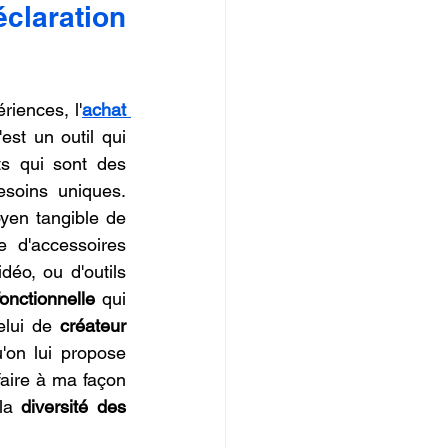
laration 
IOPI
riences, l'
achat 
'est un outil qui 
s qui sont des 
soins uniques. 
yen tangible de 
 d'accessoires 
éo, ou d'outils 
onctionnelle
 qui 
elui de 
créateur 
'on lui propose 
faire à ma façon 
la 
diversité des 