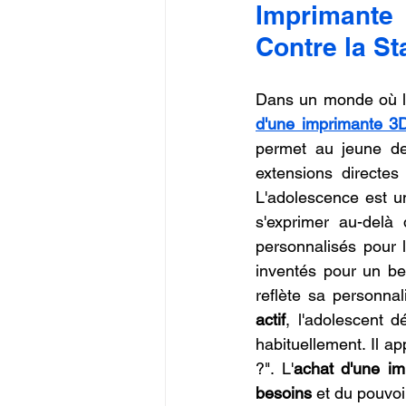
Imprimante 
Commerce en Franchise
c
Contre la St
CREALITY SPARKX i7 Color 
Dans un monde où l
d'une imprimante 3
permet au jeune de 
extensions directes
L'adolescence est un
s'exprimer au-delà 
personnalisés pour l
inventés pour un be
reflète sa personnal
actif
, l'adolescent 
habituellement. Il ap
?". L'
achat d'une i
besoins
 et du pouvoi