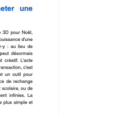
IOPI
eter une 
e 3D pour Noël, 
 puissance d'une 
-y : au lieu de 
consommer des objets fabriqués en série, le destinataire de ce cadeau peut désormais 
réatif. L'acte 
ansaction, c'est 
t un outil pour 
èce de rechange 
scolaire, ou de 
nt infinies. La 
e plus simple et 