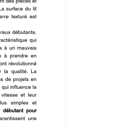
nt des pièces et 
 surface du lit 
re texturé est 
reux débutants. 
téristique qui 
us à un mauvais 
n à prendre en 
t révolutionné 
la qualité. La 
us de projets en 
 qui influence la 
vitesse et leur 
lus simples et 
 débutant pour 
arantissent une 