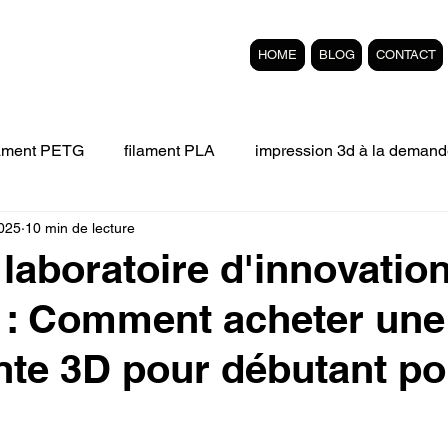
HOME
BLOG
CONTACT
lament PETG
filament PLA
impression 3d à la demand
2025
10 min de lecture
Filament 3D FLEXIBLE
impression 3D professionelle
 laboratoire d'innovatio
 : Comment acheter une
'impression 3D.
Formation éligible au CPF Impressio
te 3D pour débutant po
pert en SEO
Formation 3D en ligne.
Refaire piece en