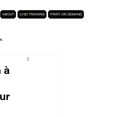
ABOUT
LV3D TRAINING
PRINT ON DEMAND
e.
filament PETG carbone
n à
Formation 3D CPF
ur
 3D
magasin LV3D