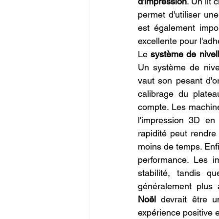
d'impression
. Un lit
permet d'utiliser un
est également impor
excellente pour l'adhé
Le 
système de nivel
Un système de nivel
vaut son pesant d'or
calibrage du platea
compte. Les machine
l'impression 3D en 
rapidité peut rendre 
moins de temps. Enfi
performance. Les i
stabilité, tandis 
généralement plus a
Noël
 devrait être u
expérience positive e