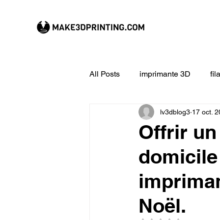
All Posts
imprimante 3D
fi
lv3dblog3
17 oct. 
CREALITY imprimante 3D
Offrir un
domicile
Filament 3D
Formation à l
impriman
impression 3D en ligne
ex
Noël.