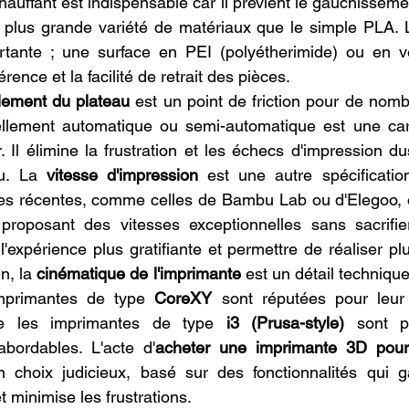
 chauffant est indispensable car il prévient le gauchisseme
e plus grande variété de matériaux que le simple PLA. La
tante ; une surface en PEI (polyétherimide) ou en ver
rence et la facilité de retrait des pièces.
lement du plateau
 est un point de friction pour de nomb
lement automatique ou semi-automatique est une carac
. Il élimine la frustration et les échecs d'impression d
u. La 
vitesse d'impression
 est une autre spécificatio
s récentes, comme celles de Bambu Lab ou d'Elegoo, on
proposant des vitesses exceptionnelles sans sacrifier 
l'expérience plus gratifiante et permettre de réaliser pl
n, la 
cinématique de l'imprimante
 est un détail technique
mprimantes de type 
CoreXY
 sont réputées pour leur 
que les imprimantes de type 
i3 (Prusa-style)
 sont p
bordables. L'acte d'
acheter une imprimante 3D pour
n choix judicieux, basé sur des fonctionnalités qui g
t minimise les frustrations.