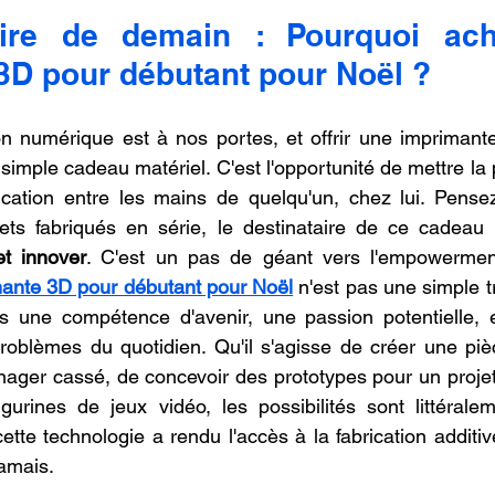
r 5.
oncession LV3D
Franchise LV3D
Formation 3D QUAL
oire de demain : Pourquoi ach
3D pour débutant pour Noël ?
Combo
Bambu Lab X2D
SNAPMAKER U1
ion numérique est à nos portes, et offrir une imprimant
 simple cadeau matériel. C'est l'opportunité de mettre la
ication entre les mains de quelqu'un, chez lui. Pensez
et innover
. C'est un pas de géant vers l'empowerment c
mante 3D pour débutant pour Noël
 n'est pas une simple tr
ns une compétence d'avenir, une passion potentielle, e
problèmes du quotidien. Qu'il s'agisse de créer une pi
ager cassé, de concevoir des prototypes pour un projet 
urines de jeux vidéo, les possibilités sont littéraleme
tte technologie a rendu l'accès à la fabrication additiv
amais.