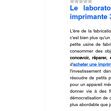
Noté NaN étoiles su
Commerce en Franchise
c
Le laborat
imprimante 
CREALITY SPARKX i7 Color 
L'ère de la fabricat
c'est bien plus qu'un
petite usine de fabr
concevoir, réparer, 
d'
acheter une impri
l'investissement da
résoudre de petits 
pour un appareil mén
donner vie à des fig
démocratisation de ce
plus abordable que j