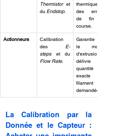
Thermistor
 et 
thermiques et 
du 
Endstop
.
des erreurs 
de fin de 
course.
Actionneurs
Calibration 
Garantie que 
des 
E-
le moteur 
steps
 et du 
d'extrusion 
Flow Rate
.
délivre la 
quantité 
exacte de 
filament 
demandée.
La Calibration par la 
Donnée et le Capteur : 
Acheter une imprimante 