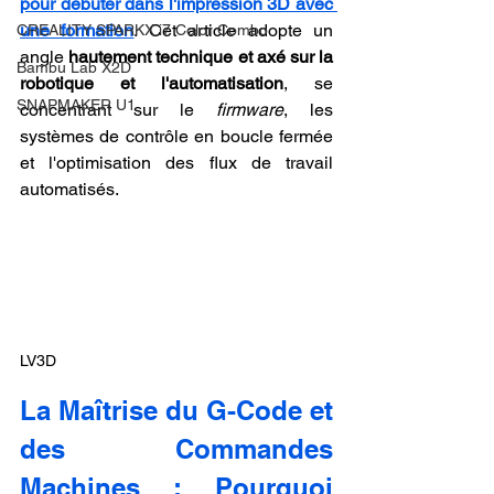
pour débuter dans l'impression 3D avec 
une formation
. Cet article adopte un 
CREALITY SPARKX i7 Color Combo
angle 
hautement technique et axé sur la 
Bambu Lab X2D
robotique et l'automatisation
, se 
SNAPMAKER U1
concentrant sur le 
firmware
, les 
systèmes de contrôle en boucle fermée 
et l'optimisation des flux de travail 
automatisés.
LV3D
La Maîtrise du G-Code et 
des Commandes 
Machines : Pourquoi 