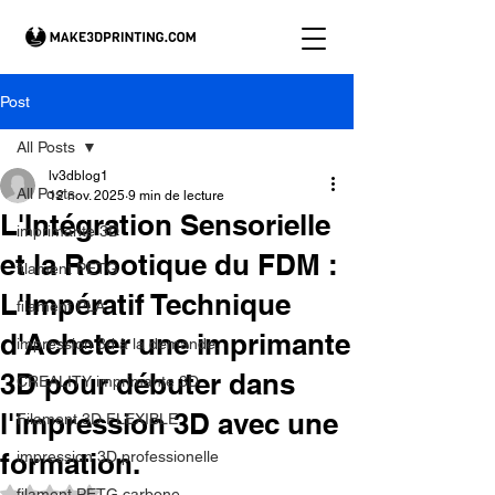
Post
All Posts
lv3dblog1
All Posts
12 nov. 2025
9 min de lecture
L'Intégration Sensorielle
imprimante 3D
et la Robotique du FDM :
filament PETG
L'Impératif Technique
filament PLA
d'Acheter une imprimante
impression 3d à la demande.
3D pour débuter dans
CREALITY imprimante 3D
l'impression 3D avec une
Filament 3D FLEXIBLE
formation.
impression 3D professionelle
Noté NaN étoiles sur 5.
filament PETG carbone