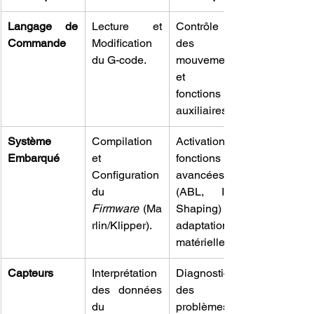
Langage de 
Lecture et 
Contrôle total 
Commande
Modification 
des 
du G-code.
mouvements 
et des 
fonctions 
auxiliaires.
Système 
Compilation 
Activation de 
Embarqué
et 
fonctions 
Configuration 
avancées 
du 
(ABL, Input 
Firmware
 (Ma
Shaping) et 
rlin/Klipper).
adaptation 
matérielle.
Capteurs
Interprétation 
Diagnostic 
des données 
des 
du 
problèmes 