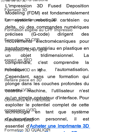
L'impression 3D Fused Deposition 
Filament 3D
Modeling (FDM) est fondamentalement 
un système robotique cartésien ou 
Formation à l'impression 3D.
delta, où des commandes numériques 
Formation éligible au CPF Impressio
précises (G-code) dirigent des 
Formation 3D CPF
mouvements électromécaniques pour 
transformer un matériau en plastique en 
impression 3D en ligne
un objet tridimensionnel. La 
expert en SEO
comprendre, c'est comprendre la 
robotique et l'automatisation. 
Formation 3D en ligne.
Cependant, sans une formation qui 
Refaire piece en 3D
plonge dans les couches profondes du 
magasin LV3D
contrôle machine, l'utilisateur n'est 
qu'un simple opérateur d'interface. Pour 
Commerce en Franchise
exploiter le potentiel complet de cette 
concession LV3D
technologie en tant que système 
d'automatisation personnel, il est 
Franchise LV3D
essentiel d'
Acheter une imprimante 3D 
Formation 3D QUALIOPI