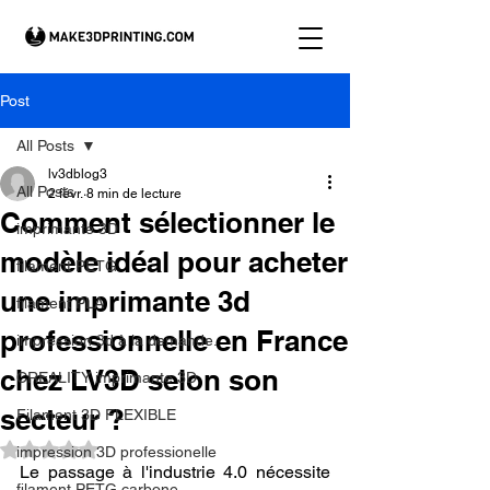
Post
All Posts
lv3dblog3
All Posts
2 févr.
8 min de lecture
Comment sélectionner le
imprimante 3D
modèle idéal pour acheter
filament PETG
une imprimante 3d
filament PLA
professionnelle en France
impression 3d à la demande.
chez LV3D selon son
CREALITY imprimante 3D
secteur ?
Filament 3D FLEXIBLE
Noté NaN étoiles sur 5.
impression 3D professionelle
Le passage à l'industrie 4.0 nécessite 
filament PETG carbone