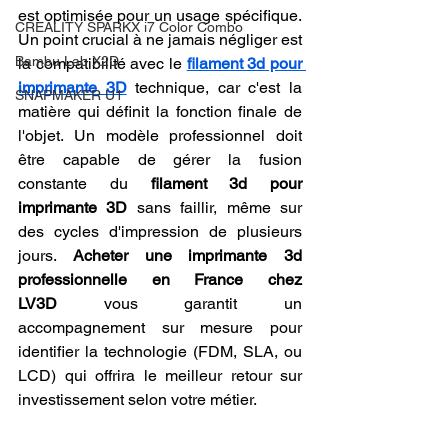
est optimisée pour un usage spécifique. 
CREALITY SPARKX i7 Color Combo
Un point crucial à ne jamais négliger est 
Bambu Lab X2D
la compatibilité avec le 
filament 3d pour 
imprimante 3D
 technique, car c'est la 
SNAPMAKER U1
matière qui définit la fonction finale de 
l'objet. Un modèle professionnel doit 
être capable de gérer la fusion 
constante du 
filament 3d pour 
imprimante 3D
 sans faillir, même sur 
des cycles d'impression de plusieurs 
jours. 
Acheter une imprimante 3d 
professionnelle en France chez 
LV3D
 vous garantit un 
accompagnement sur mesure pour 
identifier la technologie (FDM, SLA, ou 
LCD) qui offrira le meilleur retour sur 
investissement selon votre métier.