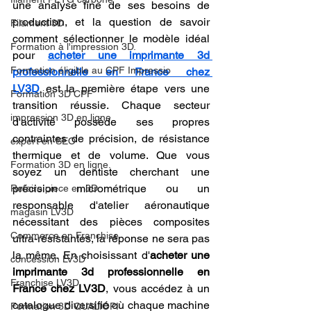
une analyse fine de ses besoins de 
production, et la question de savoir 
Filament 3D
comment sélectionner le modèle idéal 
Formation à l'impression 3D.
pour
acheter une imprimante 3d 
Formation éligible au CPF Impressio
professionnelle en France chez 
LV3D
 est la première étape vers une 
Formation 3D CPF
transition réussie. Chaque secteur 
impression 3D en ligne
d'activité possède ses propres 
contraintes de précision, de résistance 
expert en SEO
thermique et de volume. Que vous 
Formation 3D en ligne.
soyez un dentiste cherchant une 
précision micrométrique ou un 
Refaire piece en 3D
responsable d'atelier aéronautique 
magasin LV3D
nécessitant des pièces composites 
Commerce en Franchise
ultra-résistantes, la réponse ne sera pas 
la même. En choisissant d'
acheter une 
concession LV3D
imprimante 3d professionnelle en 
Franchise LV3D
France chez LV3D
, vous accédez à un 
catalogue diversifié où chaque machine 
Formation 3D QUALIOPI