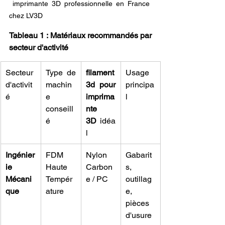
 imprimante 3D professionnelle en France 
chez LV3D
Tableau 1 : Matériaux recommandés par 
secteur d'activité
Secteur 
Type de 
filament 
Usage 
d'activit
machin
3d pour 
principa
é
e 
imprima
l
conseill
nte 
é
3D
 idéa
l
Ingénier
FDM 
Nylon 
Gabarit
ie 
Haute 
Carbon
s, 
Mécani
Tempér
e / PC
outillag
que
ature
e, 
pièces 
d'usure