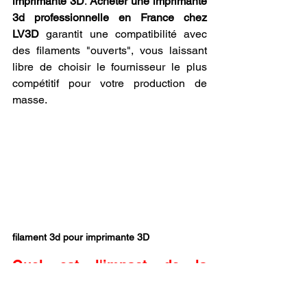
imprimante 3D
. 
Acheter une imprimante 
3d professionnelle en France chez 
LV3D
 garantit une compatibilité avec 
des filaments "ouverts", vous laissant 
libre de choisir le fournisseur le plus 
compétitif pour votre production de 
masse.
filament 3d pour imprimante 3D
Quel est l'impact de la 
qualité du filament 3d pour 
imprimante 3D sur la durée 