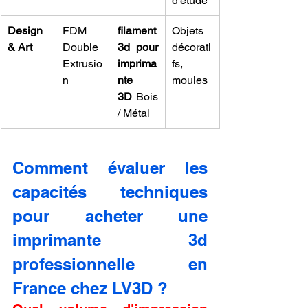
d'étude
Design 
FDM 
filament 
Objets 
& Art
Double 
3d pour 
décorati
Extrusio
imprima
fs, 
n
nte 
moules
3D
 Bois 
/ Métal
Comment évaluer les 
capacités techniques 
pour acheter une 
imprimante 3d 
professionnelle en 
France chez LV3D ?