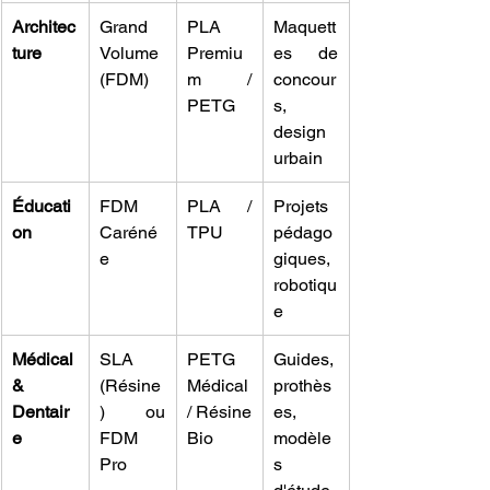
Architec
Grand 
PLA 
Maquett
ture
Volume 
Premiu
es de 
(FDM)
m / 
concour
PETG
s, 
design 
urbain
Éducati
FDM 
PLA / 
Projets 
on
Caréné
TPU
pédago
e
giques, 
robotiqu
e
Médical 
SLA 
PETG 
Guides, 
& 
(Résine
Médical 
prothès
Dentair
) ou 
/ Résine 
es, 
e
FDM 
Bio
modèle
Pro
s 