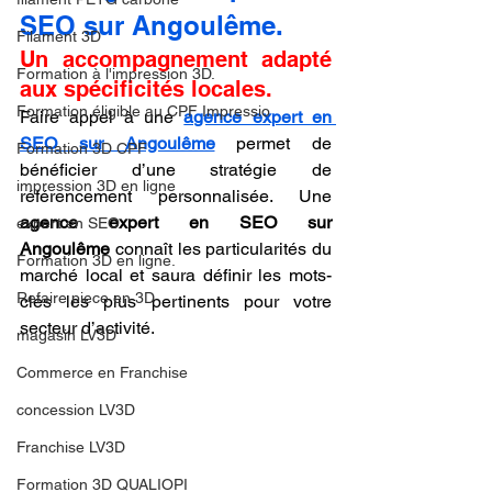
SEO sur Angoulême.
Filament 3D
Un accompagnement adapté 
Formation à l'impression 3D.
aux spécificités locales.
Formation éligible au CPF Impressio
Faire appel à une 
agence expert en 
SEO sur Angoulême
 permet de 
Formation 3D CPF
bénéficier d’une stratégie de 
impression 3D en ligne
référencement personnalisée. Une 
agence expert en SEO sur 
expert en SEO
Angoulême
 connaît les particularités du 
Formation 3D en ligne.
marché local et saura définir les mots-
Refaire piece en 3D
clés les plus pertinents pour votre 
secteur d’activité.
magasin LV3D
Commerce en Franchise
concession LV3D
Franchise LV3D
Formation 3D QUALIOPI