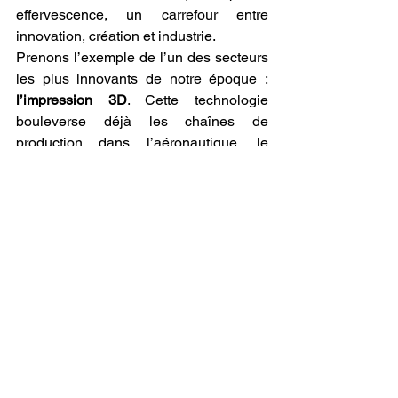
effervescence, un carrefour entre 
innovation, création et industrie.
Prenons l’exemple de l’un des secteurs 
les plus innovants de notre époque : 
l’impression 3D
. Cette technologie 
bouleverse déjà les chaînes de 
production dans l’aéronautique, le 
médical, l’automobile, la mode, 
l’architecture ou encore l’éducation. Les 
entreprises qui conçoivent des 
machines 3D
, développent des 
filaments 3D
 aux propriétés techniques 
avancées, ou modélisent des objets 
complexes ont besoin d’une visibilité 
ultra-ciblée. Leur audience est 
technique, professionnelle, souvent 
internationale. Il est impératif pour elles 
d’apparaître dans les bonnes 