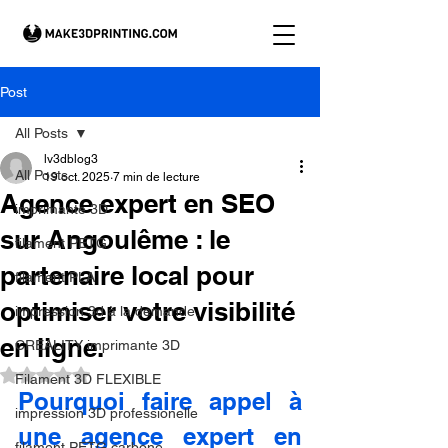
Post
All Posts
lv3dblog3
All Posts
19 oct. 2025
7 min de lecture
Agence expert en SEO
imprimante 3D
sur Angoulême : le
filament PETG
partenaire local pour
filament PLA
optimiser votre visibilité
impression 3d à la demande.
en ligne.
CREALITY imprimante 3D
Noté NaN étoiles sur 5.
Filament 3D FLEXIBLE
Pourquoi faire appel à 
impression 3D professionelle
une agence expert en 
filament PETG carbone