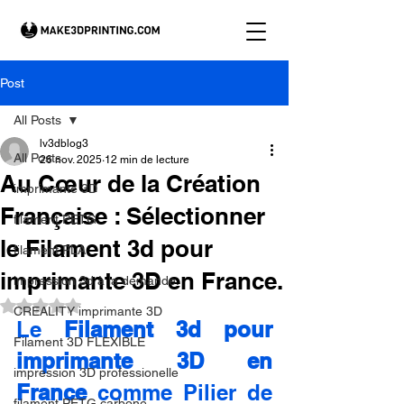
Post
All Posts
lv3dblog3
All Posts
26 nov. 2025
12 min de lecture
Au Cœur de la Création
imprimante 3D
Française : Sélectionner
filament PETG
le Filament 3d pour
filament PLA
imprimante 3D en France.
impression 3d à la demande.
Noté NaN étoiles sur 5.
CREALITY imprimante 3D
Le 
Filament 3d pour 
Filament 3D FLEXIBLE
imprimante 3D en 
impression 3D professionelle
France
 comme Pilier de 
filament PETG carbone