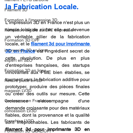
la Fabrication Locale.
Filament 3D
Formation à l'impression 3D.
L'impression 3D en France n'est plus un 
simple loisir de niche, elle est devenue 
Formation éligible au CPF Impressio
un véritable pilier de la fabrication 
Formation 3D CPF
locale, et le 
filament 3d pour imprimante 
impression 3D en ligne
3D en France
 est l'ingrédient secret de 
cette révolution. De plus en plus 
expert en SEO
d'entreprises françaises, des startups 
Formation 3D en ligne.
innovantes aux PME bien établies, se 
tournent vers la fabrication additive pour 
Refaire piece en 3D
prototyper, produire des pièces finales 
magasin LV3D
ou créer des outils sur mesure. Cette 
croissance s'accompagne d'une 
Commerce en Franchise
demande croissante pour des matériaux 
concession LV3D
fiables, dont la provenance et la qualité 
Franchise LV3D
sont irréprochables. Les fabricants de 
filament 3d pour imprimante 3D en 
Formation 3D QUALIOPI