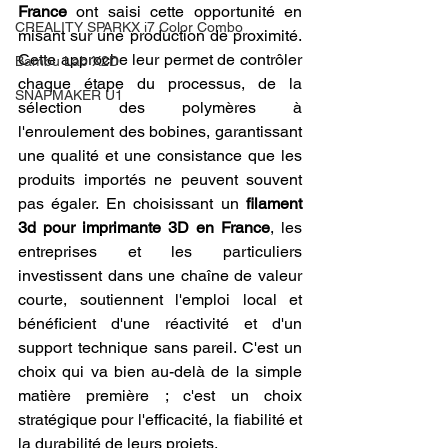
France
 ont saisi cette opportunité en 
CREALITY SPARKX i7 Color Combo
misant sur une production de proximité. 
Cette approche leur permet de contrôler 
Bambu Lab X2D
chaque étape du processus, de la 
SNAPMAKER U1
sélection des polymères à 
l'enroulement des bobines, garantissant 
une qualité et une consistance que les 
produits importés ne peuvent souvent 
pas égaler. En choisissant un 
filament 
3d pour imprimante 3D en France
, les 
entreprises et les particuliers 
investissent dans une chaîne de valeur 
courte, soutiennent l'emploi local et 
bénéficient d'une réactivité et d'un 
support technique sans pareil. C'est un 
choix qui va bien au-delà de la simple 
matière première ; c'est un choix 
stratégique pour l'efficacité, la fiabilité et 
la durabilité de leurs projets.