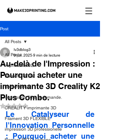
Post
All Posts
lv3dblog3
All Posts
9 juil. 2025
9 min de lecture
Au-delà de l'Impression :
imprimante 3D
Pourquoi acheter une
filament PETG
imprimante 3D Creality K2
filament PLA
Plus Combo.
impression 3d à la demande.
Noté NaN étoiles sur 5.
CREALITY imprimante 3D
Le Catalyseur de 
Filament 3D FLEXIBLE
l'Innovation Personnelle 
impression 3D professionelle
: Pourquoi acheter une 
filament PETG carbone