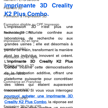
imprimante 3D Creality 
Filament 3D
K2 Plus Combo.
Formation à l'impression 3D.
Formation éligible au CPF Impressio
L'impression 3D n'est plus une 
technologie futuriste confinée aux 
Formation 3D CPF
laboratoires de recherche ou aux 
impression 3D en ligne
grandes usines ; elle est désormais à 
expert en SEO
portée de main, transformant la manière 
dont les individus innovent et créent. 
Formation 3D en ligne.
L'
imprimante 3D Creality K2 Plus 
Refaire piece en 3D
Combo
 incarne cette démocratisation 
de la fabrication additive, offrant une 
magasin LV3D
plateforme puissante pour concrétiser 
Commerce en Franchise
des idées qui étaient auparavant 
concession LV3D
inaccessibles. Si vous vous interrogez 
pourquoi acheter une imprimante 3D 
Franchise LV3D
Creality K2 Plus Combo
, la réponse est 
Formation 3D QUALIOPI
simple : elle vous confère un pouvoir 