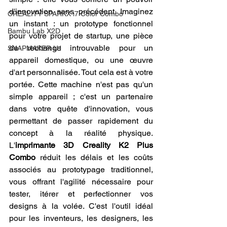
d'innovation sans précédent. Imaginez 
CREALITY SPARKX i7 Color Combo
un instant : un prototype fonctionnel 
Bambu Lab X2D
pour votre projet de startup, une pièce 
de rechange introuvable pour un 
SNAPMAKER U1
appareil domestique, ou une œuvre 
d'art personnalisée. Tout cela est à votre 
portée. Cette machine n'est pas qu'un 
simple appareil ; c'est un partenaire 
dans votre quête d'innovation, vous 
permettant de passer rapidement du 
concept à la réalité physique. 
L'
imprimante 3D Creality K2 Plus 
Combo
 réduit les délais et les coûts 
associés au prototypage traditionnel, 
vous offrant l'agilité nécessaire pour 
tester, itérer et perfectionner vos 
designs à la volée. C'est l'outil idéal 
pour les inventeurs, les designers, les 