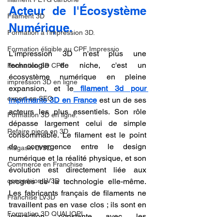
Acteur de l'Écosystème 
Filament 3D
Numérique.
Formation à l'impression 3D.
Formation éligible au CPF Impressio
L'impression 3D n'est plus une 
technologie de niche, c'est un 
Formation 3D CPF
écosystème numérique en pleine 
impression 3D en ligne
expansion, et le
filament 3d pour 
expert en SEO
imprimante 3D en France
 est un de ses 
acteurs les plus essentiels. Son rôle 
Formation 3D en ligne.
dépasse largement celui de simple 
Refaire piece en 3D
consommable. Le filament est le point 
de convergence entre le design 
magasin LV3D
numérique et la réalité physique, et son 
Commerce en Franchise
évolution est directement liée aux 
concession LV3D
progrès de la technologie elle-même. 
Les fabricants français de filaments ne 
Franchise LV3D
travaillent pas en vase clos ; ils sont en 
Formation 3D QUALIOPI
interaction constante avec les 