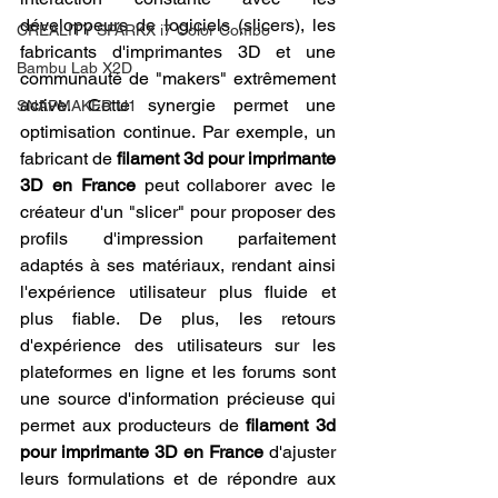
développeurs de logiciels (slicers), les 
CREALITY SPARKX i7 Color Combo
fabricants d'imprimantes 3D et une 
Bambu Lab X2D
communauté de "makers" extrêmement 
active. Cette synergie permet une 
SNAPMAKER U1
optimisation continue. Par exemple, un 
fabricant de 
filament 3d pour imprimante 
3D en France
 peut collaborer avec le 
créateur d'un "slicer" pour proposer des 
profils d'impression parfaitement 
adaptés à ses matériaux, rendant ainsi 
l'expérience utilisateur plus fluide et 
plus fiable. De plus, les retours 
d'expérience des utilisateurs sur les 
plateformes en ligne et les forums sont 
une source d'information précieuse qui 
permet aux producteurs de 
filament 3d 
pour imprimante 3D en France
 d'ajuster 
leurs formulations et de répondre aux 