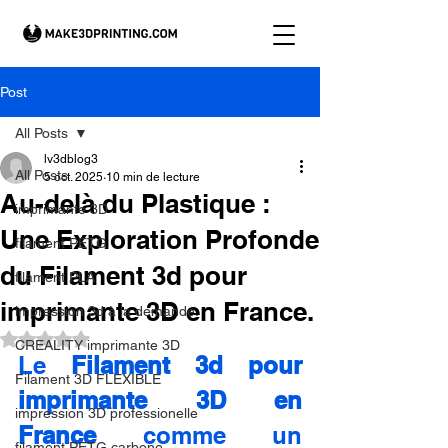
Post
All Posts
lv3dblog3
All Posts
5 oct. 2025
10 min de lecture
Au-delà du Plastique :
imprimante 3D
Une Exploration Profonde
filament PETG
du Filament 3d pour
filament PLA
imprimante 3D en France.
impression 3d à la demande.
Noté NaN étoiles sur 5.
CREALITY imprimante 3D
Le 
Filament 3d pour 
Filament 3D FLEXIBLE
imprimante 3D en 
impression 3D professionelle
France
 comme un 
filament PETG carbone