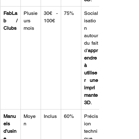
FabLa
Plusie
30€ - 
75%
Social
b / 
urs 
100€
isatio
Clubs
mois
n 
autour 
du fait 
d'
appr
endre 
à 
utilise
r une 
impri
mante 
3D
.
Manu
Moye
Inclus
60%
Précis
els 
n
ion 
d'usin
techni
e
que 