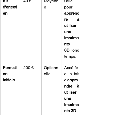
Kit 
40 €
Moyenn
Utile 
d'entreti
e
pour 
en
apprend
re à 
utiliser 
une 
imprima
nte 
3D
 long
temps.
Formati
200 €
Optionn
Accélèr
on 
elle
e le fait 
initiale
d'
appre
ndre à 
utiliser 
une 
imprima
nte 3D
.