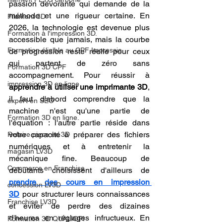
passion dévorante qui demande de la 
méthode et une rigueur certaine. En 
Filament 3D
2026, la technologie est devenue plus 
Formation à l'impression 3D.
accessible que jamais, mais la courbe 
Formation éligible au CPF Impressio
de progression reste réelle pour ceux 
qui partent de zéro sans 
Formation 3D CPF
accompagnement. Pour réussir à 
impression 3D en ligne
apprendre à utiliser une imprimante 3D
, 
il faut d'abord comprendre que la 
expert en SEO
machine n'est qu'une partie de 
Formation 3D en ligne.
l'équation : l'autre partie réside dans 
votre capacité à préparer des fichiers 
Refaire piece en 3D
numériques et à entretenir la 
magasin LV3D
mécanique fine. Beaucoup de 
Commerce en Franchise
débutants choisissent d'ailleurs de 
prendre des cours en impression 
concession LV3D
3D
 pour structurer leurs connaissances 
Franchise LV3D
et éviter de perdre des dizaines 
d'heures en réglages infructueux. En 
Formation 3D QUALIOPI