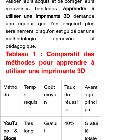
valider leurs acquis et de corriger leurs 
mauvaises habitudes. 
Apprendre à 
utiliser une imprimante 3D
 demande 
une rigueur que l'on acquiert plus 
sereinement lorsqu'on est guidé par une 
méthodologie éprouvée et 
pédagogique.
Tableau 1 : Comparatif des 
méthodes pour apprendre à 
utiliser une imprimante 3D
Métho
Temp
Coût 
Taux 
Avant
de
s 
moye
de 
age 
requis
n
réussi
princi
te
pal
YouTu
Très 
Gratui
40%
Gratui
be & 
long
t
té 
Blogs
totale 