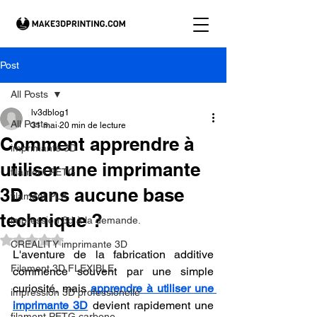
Post
All Posts
lv3dblog1
All Posts
31 mai
20 min de lecture
Comment apprendre à
imprimante 3D
utiliser une imprimante
filament PETG
3D sans aucune base
filament PLA
technique ?
impression 3d à la demande.
Noté NaN étoiles sur 5.
CREALITY imprimante 3D
L'aventure de la fabrication additive 
Filament 3D FLEXIBLE
commence souvent par une simple 
curiosité, mais 
apprendre à utiliser une 
impression 3D professionelle
imprimante 3D
 devient rapidement une 
filament PETG carbone