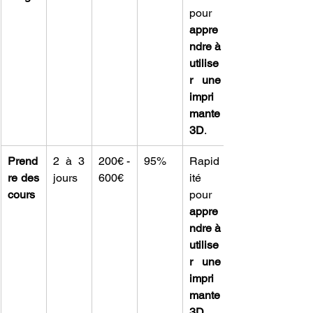
pour 
appre
ndre à 
utilise
r une 
impri
mante 
3D
.
Prend
2 à 3 
200€ - 
95%
Rapid
re des 
jours
600€
ité 
cours
pour 
appre
ndre à 
utilise
r une 
impri
mante 
3D
.