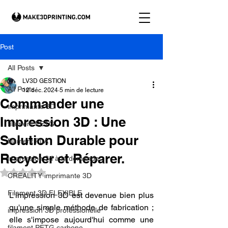
Post
All Posts
LV3D GESTION
All Posts
12 déc. 2024
5 min de lecture
Commander une
imprimante 3D
Impression 3D : Une
filament PETG
Solution Durable pour
filament PLA
Recycler et Réparer.
impression 3d à la demande.
Noté NaN étoiles sur 5.
CREALITY imprimante 3D
Filament 3D FLEXIBLE
L'impression 3D est devenue bien plus 
qu'une simple méthode de fabrication ; 
impression 3D professionelle
elle s'impose aujourd'hui comme une 
filament PETG carbone