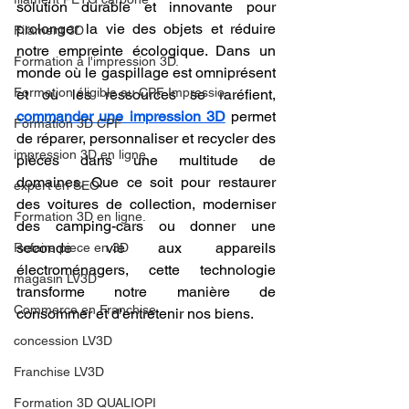
solution durable et innovante pour 
prolonger la vie des objets et réduire 
Filament 3D
notre empreinte écologique. Dans un 
Formation à l'impression 3D.
monde où le gaspillage est omniprésent 
Formation éligible au CPF Impressio
et où les ressources se raréfient, 
commander une impression 3D
 permet 
Formation 3D CPF
de réparer, personnaliser et recycler des 
impression 3D en ligne
pièces dans une multitude de 
domaines. Que ce soit pour restaurer 
expert en SEO
des voitures de collection, moderniser 
Formation 3D en ligne.
des camping-cars ou donner une 
seconde vie aux appareils 
Refaire piece en 3D
électroménagers, cette technologie 
magasin LV3D
transforme notre manière de 
Commerce en Franchise
consommer et d'entretenir nos biens.
concession LV3D
Franchise LV3D
Formation 3D QUALIOPI