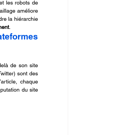
et les robots de 
illage améliore 
e la hiérarchie 
ment
.
ateformes 
delà de son site 
tter) sont des 
rticle, chaque 
putation du site 