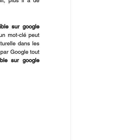
t, plus il a de 
ible sur google 
un mot-clé peut 
turelle dans les 
 par Google tout 
ible sur google 