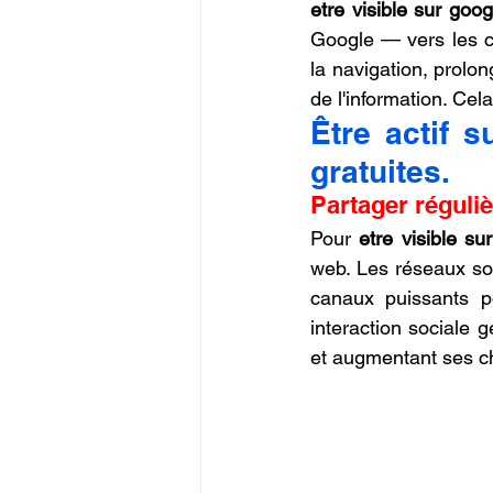
etre visible sur goo
Google — vers les c
la navigation, prolo
de l'information. Cel
Être actif s
gratuites.
Partager réguli
Pour 
etre visible su
web. Les réseaux so
canaux puissants po
interaction sociale g
et augmentant ses c