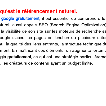
oncession LV3D
Franchise LV3D
Formation 3D QUAL
u'est le référencement naturel.
r google gratuitement
, il est essentiel de comprendre le
Combo
Bambu Lab X2D
SNAPMAKER U1
turel, aussi appelé SEO (Search Engine Optimization)
la visibilité de son site sur les moteurs de recherche sa
oogle classe les pages en fonction de plusieurs critèr
, la qualité des liens entrants, la structure technique d
ogle gratuitement
, ce qui est une stratégie particulièremen
u les créateurs de contenu ayant un budget limité.