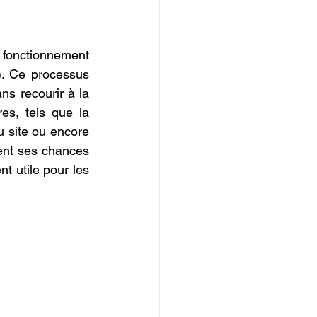
IOPI
 fonctionnement 
. Ce processus 
ns recourir à la 
es, tels que la 
u site ou encore 
la rapidité de chargement. En maîtrisant ces éléments, on augmente fortement ses chances 
t utile pour les 