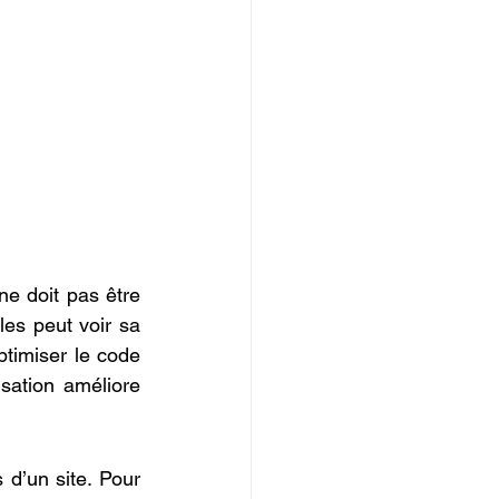
e doit pas être 
les peut voir sa 
ptimiser le code 
ation améliore 
Le maillage interne, c’est l’organisation des liens entre les différentes pages d’un site. Pour 