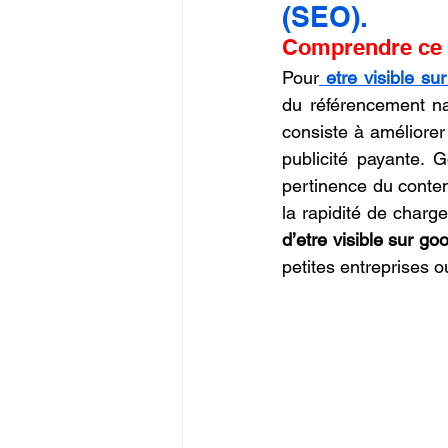
(SEO).
Commerce en Franchise
c
Comprendre ce q
Pour
etre visible su
CREALITY SPARKX i7 Color 
du référencement na
consiste à améliorer 
publicité payante. G
pertinence du contenu
d’etre visible sur go
petites entreprises o