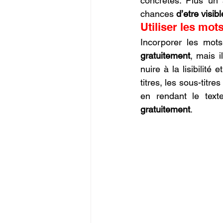
concrètes. Plus un a
chances 
d’etre visib
Utiliser les mot
Incorporer les mot
gratuitement
, mais i
nuire à la lisibilité
titres, les sous-titr
en rendant le text
gratuitement
.