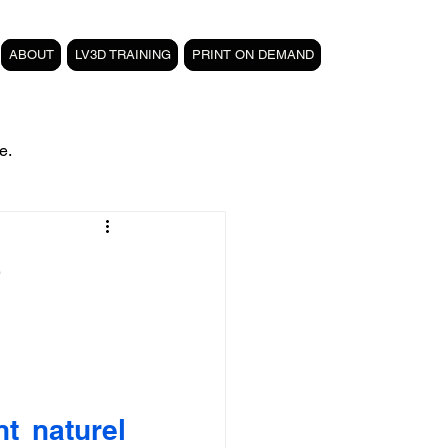
ABOUT
LV3D TRAINING
PRINT ON DEMAND
e.
filament PETG carbone
e
Formation 3D CPF
 3D
magasin LV3D
 naturel 