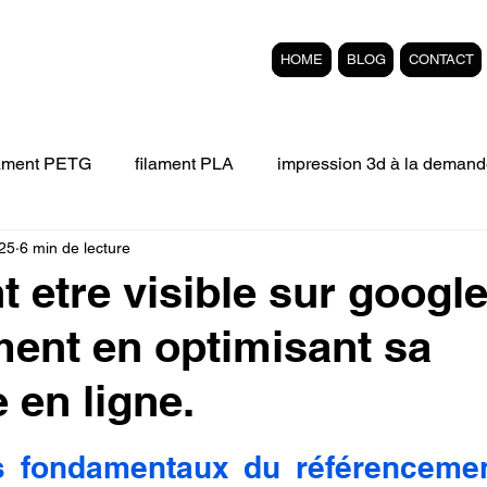
HOME
BLOG
CONTACT
lament PETG
filament PLA
impression 3d à la demand
25
6 min de lecture
Filament 3D FLEXIBLE
impression 3D professionelle
etre visible sur googl
ment en optimisant sa
'impression 3D.
Formation éligible au CPF Impressio
 en ligne.
pert en SEO
Formation 3D en ligne.
Refaire piece en
r 5.
es fondamentaux du référencement