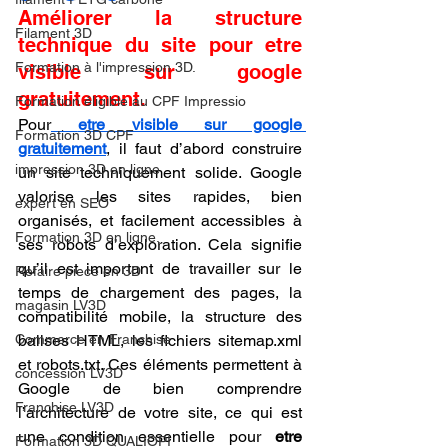
Améliorer la structure 
Filament 3D
technique du site pour etre 
Formation à l'impression 3D.
visible sur google 
gratuitement.
Formation éligible au CPF Impressio
Pour
etre visible sur google 
Formation 3D CPF
gratuitement
, il faut d’abord construire 
impression 3D en ligne
un site techniquement solide. Google 
valorise les sites rapides, bien 
expert en SEO
organisés, et facilement accessibles à 
Formation 3D en ligne.
ses robots d’exploration. Cela signifie 
qu’il est important de travailler sur le 
Refaire piece en 3D
temps de chargement des pages, la 
magasin LV3D
compatibilité mobile, la structure des 
Commerce en Franchise
balises HTML, les fichiers sitemap.xml 
et robots.txt. Ces éléments permettent à 
concession LV3D
Google de bien comprendre 
Franchise LV3D
l’architecture de votre site, ce qui est 
une condition essentielle pour 
etre 
Formation 3D QUALIOPI