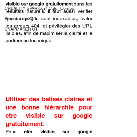
visible sur google gratuitement
 dans les 
CREALITY SPARKX i7 Color Combo
résultats naturels. Il faut aussi vérifier 
que les pages sont indexables, éviter 
Bambu Lab X2D
les erreurs 404, et privilégier des URL 
SNAPMAKER U1
lisibles, afin de maximiser la clarté et la 
pertinence technique.
Utiliser des balises claires et 
une bonne hiérarchie pour 
etre visible sur google 
gratuitement.
Pour 
etre visible sur google 