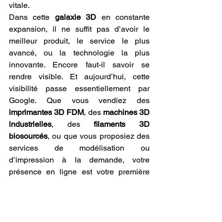
vitale.
Dans cette 
galaxie 3D
 en constante 
expansion, il ne suffit pas d’avoir le 
meilleur produit, le service le plus 
avancé, ou la technologie la plus 
innovante. Encore faut-il savoir se 
rendre visible. Et aujourd’hui, cette 
visibilité passe essentiellement par 
Google. Que vous vendiez des 
imprimantes 3D FDM
, des 
machines 3D 
industrielles
, des 
filaments 3D 
biosourcés
, ou que vous proposiez des 
services de modélisation ou 
d’impression à la demande, votre 
présence en ligne est votre première 
vitrine. Être bien positionné sur les 
moteurs de recherche n’est pas un luxe 
: c’est une nécessité stratégique.
C’est dans ce contexte que prend tout 