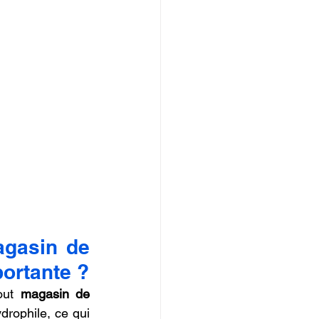
gasin de 
portante ?
out 
magasin de 
drophile, ce qui 