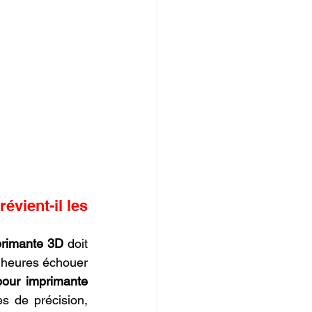
ient-il les 
primante 3D
 doit 
0 heures échouer 
our imprimante 
s de précision, 