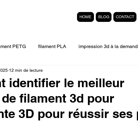
HOME
BLOG
CONTACT
lament PETG
filament PLA
impression 3d à la demand
2025
12 min de lecture
Filament 3D FLEXIBLE
impression 3D professionelle
identifier le meilleur
de filament 3d pour
'impression 3D.
Formation éligible au CPF Impressio
te 3D pour réussir ses 
pert en SEO
Formation 3D en ligne.
Refaire piece en