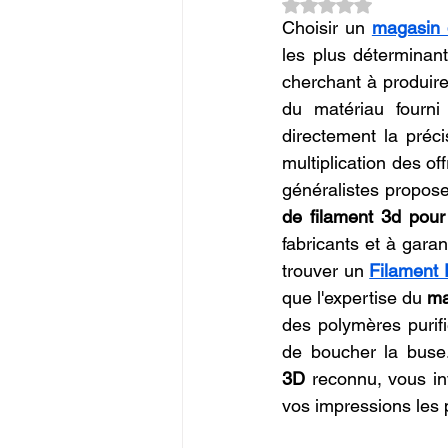
Noté NaN étoiles su
Commerce en Franchise
c
Choisir un 
magasin 
les plus déterminan
cherchant à produire
CREALITY SPARKX i7 Color 
du matériau fourni
directement la préci
multiplication des o
généralistes propose
de filament 3d pou
fabricants et à garan
trouver un 
Filament
que l'expertise du 
ma
des polymères purifi
de boucher la buse.
3D
 reconnu, vous in
vos impressions les 