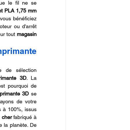
e le fil ne se 
nt PLA 1,75 mm 
 vous bénéficiez 
teur ou d'arrêt 
ur tout 
magasin 
primante 
 de sélection 
rimante 3D
. La 
st pourquoi de 
mprimante 3D
 se 
tournent vers des solutions durables. On voit ainsi apparaître dans les rayons de votre 
s à 100%, issus 
 cher
 fabriqué à 
 la planète. De 