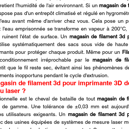
t retient l'humidité de l'air environnant. Si un 
magasin de f
spose pas d'un entrepôt climatisé et régulé en hygrométri
'eau avant même d'arriver chez vous. Cela pose un p
n : l'eau emprisonnée se transforme en vapeur à 200°C,
 ruinent l'état de surface. Un 
magasin de filament 3d p
tilise systématiquement des sacs sous vide de haute 
rmants pour protéger chaque produit. Même pour un 
Fi
conditionnement irréprochable par le 
magasin de fil
tit que le fil reste sec, évitant ainsi les phénomènes de "
ements inopportuns pendant le cycle d'extrusion.
asin de filament 3d pour imprimante 3D doit
au laser ?
onnelle est le cheval de bataille de tout 
magasin de fi
 de gamme. Une tolérance de ±0,03 mm est aujourd'h
s utilisateurs exigeants. Un 
magasin de filament 3d p
ec des usines équipées de systèmes de mesure laser mu