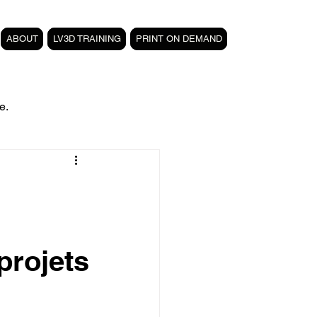
ABOUT
LV3D TRAINING
PRINT ON DEMAND
e.
filament PETG carbone
Formation 3D CPF
projets
 3D
magasin LV3D