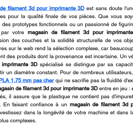
r 5.
oncession LV3D
Franchise LV3D
Formation 3D QUAL
de filament 3d pour imprimante 3D
 est sans doute l'un
tes pour la qualité finale de vos pièces. Que vous soy
 des prototypes fonctionnels ou un passionné de figurines
Combo
Bambu Lab X2D
SNAPMAKER U1
 par votre 
magasin de filament 3d pour imprimant
sion des couches et la solidité structurelle de vos obje
ffres sur le web rend la sélection complexe, car beaucoup
nt des produits dont la provenance est incertaine. Un vé
r imprimante 3D
 spécialisé se distingue par sa capacit
tir un diamètre constant. Pour de nombreux utilisateurs, l
 PLA 1,75 mm pas cher
 qui ne sacrifie pas la fluidité d'ext
gasin de filament 3d pour imprimante 3D
 entre en jeu : 
és, il assure que le plastique ne contient pas d'impuret
 En faisant confiance à un 
magasin de filament 3d p
vestissez dans la longévité de votre machine et dans la 
plus complexes.