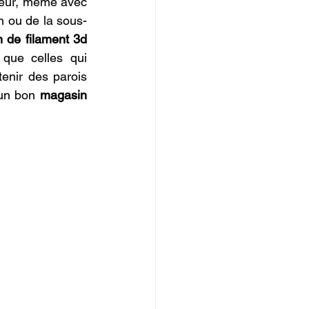
ueur, même avec 
on ou de la sous-
 de filament 3d 
que celles qui 
tenir des parois 
un bon 
magasin 