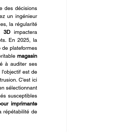
IOPI
e des décisions 
ez un ingénieur 
, la régularité 
e 3D
 impactera 
ts. En 2025, la 
 de plateformes 
ritable 
magasin 
é à auditer ses 
'objectif est de 
rusion. C'est ici 
en sélectionnant 
és susceptibles 
our imprimante 
répétabilité de 