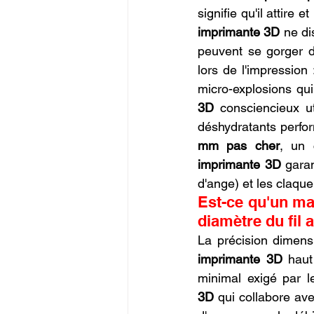
signifie qu'il attire e
imprimante 3D
 ne di
peuvent se gorger d
lors de l'impressio
micro-explosions qui
3D
 consciencieux u
déshydratants perfo
mm pas cher
, un 
imprimante 3D
 garan
d'ange) et les claqu
Est-ce qu'un mag
diamètre du fil 
La précision dimensi
imprimante 3D
 haut
minimal exigé par le
3D
 qui collabore av