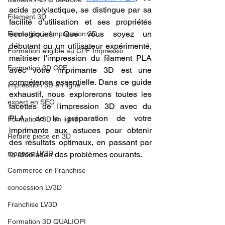
acide polylactique, se distingue par sa 
Filament 3D
facilité d'utilisation et ses propriétés 
écologiques. Que vous soyez un 
Formation à l'impression 3D.
débutant ou un utilisateur expérimenté, 
Formation éligible au CPF Impressio
maîtriser l'impression du filament PLA 
Formation 3D CPF
avec votre imprimante 3D est une 
compétence essentielle. Dans ce guide 
impression 3D en ligne
exhaustif, nous explorerons toutes les 
expert en SEO
facettes de l'impression 3D avec du 
PLA, de la préparation de votre 
Formation 3D en ligne.
imprimante aux astuces pour obtenir 
Refaire piece en 3D
des résultats optimaux, en passant par 
magasin LV3D
la résolution des problèmes courants.
Commerce en Franchise
concession LV3D
Franchise LV3D
Formation 3D QUALIOPI