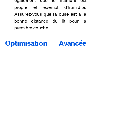
également que le filament est 
propre et exempt d'humidité. 
Assurez-vous que la buse est à la 
bonne distance du lit pour la 
première couche.
Optimisation Avancée 
pour l'Impression PLA.
Pour aller encore plus loin dans 
l'optimisation de vos impressions 3D 
avec du filament PLA, voici quelques 
conseils avancés :
Utilisation de profiles d'impression
 : 
Utilisez des profiles d'impression 
optimisés pour le PLA disponibles 
dans votre logiciel de slicer. Ces 
profils préconfigurés peuvent vous 
aider à obtenir de meilleurs 