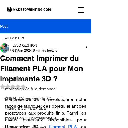
Post
All Posts
LV3D GESTION
All Posts
25 juin 2024
6 min de lecture
Comment Imprimer du
imprimante 3D
Filament PLA pour Mon
filament PETG
Imprimante 3D ?
filament PLA
Noté NaN étoiles sur 5.
impression 3d à la demande.
CREALITY imprimante 3D
L'impression 3D a révolutionné notre 
façon de fabriquer des objets, allant des 
Filament 3D FLEXIBLE
prototypes aux produits finis. Parmi les 
impression 3D professionelle
divers matériaux disponibles pour 
l'impression 3D, le 
filament PLA
, ou 
filament PETG carbone