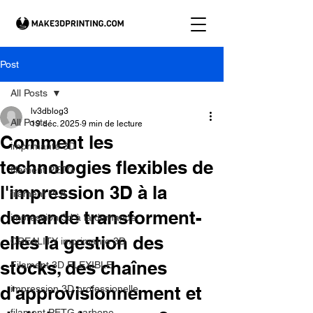
Post
All Posts
lv3dblog3
All Posts
19 déc. 2025
9 min de lecture
Comment les
imprimante 3D
technologies flexibles de
filament PETG
l'impression 3D à la
filament PLA
demande transforment-
impression 3d à la demande.
elles la gestion des
CREALITY imprimante 3D
stocks, des chaînes
Filament 3D FLEXIBLE
d'approvisionnement et
impression 3D professionelle
filament PETG carbone