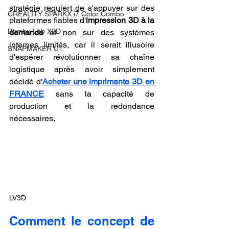
stratégie requiert de s'appuyer sur des 
CREALITY SPARKX i7 Color Combo
plateformes fiables d'
impression 3D à la 
Bambu Lab X2D
demande
 et non sur des systèmes 
internes limités, car il serait illusoire 
SNAPMAKER U1
d'espérer révolutionner sa chaîne 
logistique après avoir simplement 
décidé d'
Acheter une imprimante 3D en 
FRANCE
 sans la capacité de 
production et la redondance 
nécessaires.
LV3D
Comment le concept de 