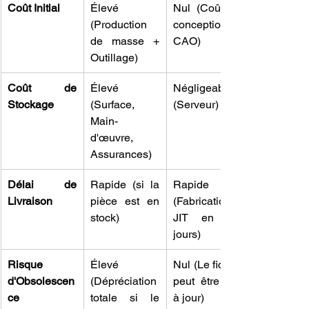
Coût Initial
Élevé 
Nul (Coût de 
(Production 
conception 
de masse + 
CAO)
Outillage)
Coût de 
Élevé 
Négligeable 
Stockage
(Surface, 
(Serveur)
Main-
d'œuvre, 
Assurances)
Délai de 
Rapide (si la 
Rapide 
Livraison
pièce est en 
(Fabrication 
stock)
JIT en 2-5 
jours)
Risque 
Élevé 
Nul (Le fichier 
d'Obsolescen
(Dépréciation 
peut être mis 
ce
totale si le 
à jour)