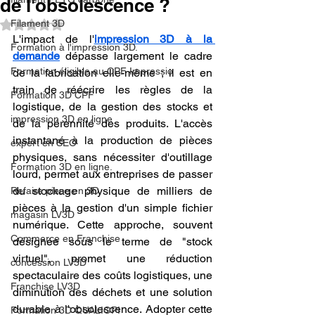
de l'obsolescence ?
Filament 3D
Noté NaN étoiles sur 5.
L'impact de l'
impression 3D à la 
Formation à l'impression 3D.
demande
 dépasse largement le cadre 
Formation éligible au CPF Impressio
de la fabrication elle-même ; il est en 
train de réécrire les règles de la 
Formation 3D CPF
logistique, de la gestion des stocks et 
impression 3D en ligne
de la pérennité des produits. L'accès 
instantané à la production de pièces 
expert en SEO
physiques, sans nécessiter d'outillage 
Formation 3D en ligne.
lourd, permet aux entreprises de passer 
du stockage physique de milliers de 
Refaire piece en 3D
pièces à la gestion d'un simple fichier 
magasin LV3D
numérique. Cette approche, souvent 
Commerce en Franchise
désignée sous le terme de "stock 
virtuel", promet une réduction 
concession LV3D
spectaculaire des coûts logistiques, une 
Franchise LV3D
diminution des déchets et une solution 
durable à l'obsolescence. Adopter cette 
Formation 3D QUALIOPI