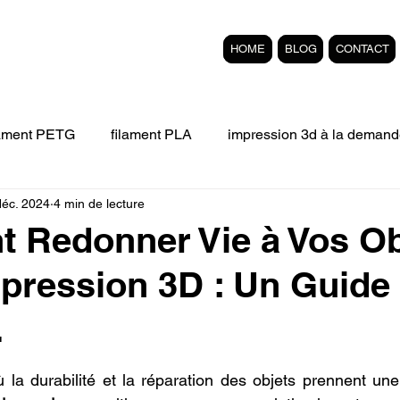
HOME
BLOG
CONTACT
lament PETG
filament PLA
impression 3d à la demand
déc. 2024
4 min de lecture
Filament 3D FLEXIBLE
impression 3D professionelle
 Redonner Vie à Vos Ob
mpression 3D : Un Guide
'impression 3D.
Formation éligible au CPF Impressio
.
pert en SEO
Formation 3D en ligne.
Refaire piece en
r 5.