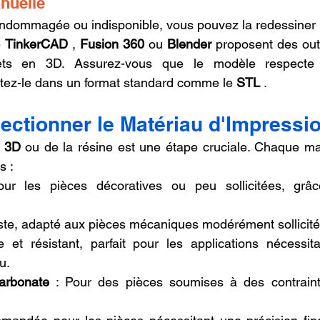
nuelle
 endommagée ou indisponible, vous pouvez la redessiner à 
 
TinkerCAD
 , 
Fusion 360
 ou 
Blender
 proposent des outi
ets en 3D. Assurez-vous que le modèle respecte l
tez-le dans un format standard comme le 
STL
 .
lectionner le Matériau d'Impressi
t 3D
 ou de la résine est une étape cruciale. Chaque mat
s :
ur les pièces décoratives ou peu sollicitées, grâce
uste, adapté aux pièces mécaniques modérément sollicité
e et résistant, parfait pour les applications nécessitan
u.
arbonate
 : Pour des pièces soumises à des contrain