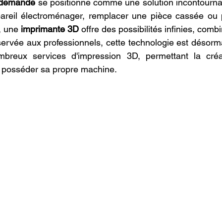
a demande
 se positionne comme une solution incontournab
oncession LV3D
Franchise LV3D
Formation 3D QUAL
areil électroménager, remplacer une pièce cassée ou pr
, une 
imprimante 3D
 offre des possibilités infinies, combina
éservée aux professionnels, cette technologie est désorm
Combo
Bambu Lab X2D
SNAPMAKER U1
breux services d'impression 3D, permettant la créa
 posséder sa propre machine.