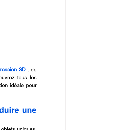
pression 3D
 , de 
ouvrez tous les 
ion idéale pour 
duire une 
objets uniques, 