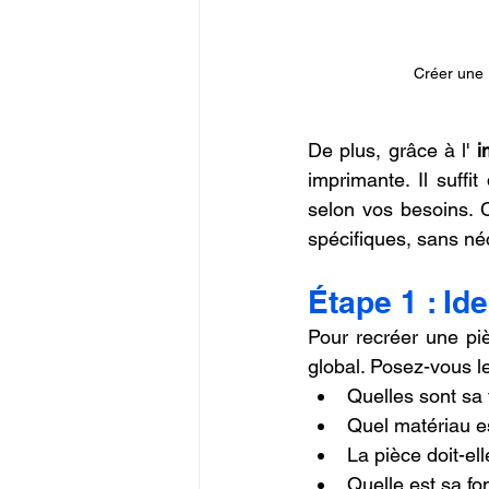
Créer une 
De plus, grâce à l' 
i
imprimante. Il suffi
selon vos besoins. C
spécifiques, sans né
Étape 1 : Ide
Pour recréer une piè
global. Posez-vous l
Quelles sont sa 
Quel matériau est
La pièce doit-el
Quelle est sa fo