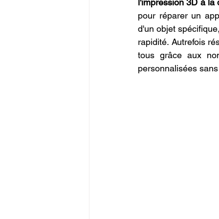
l'impression 3D à l
Commerce en Franchise
c
pour réparer un app
d'un objet spécifique
rapidité. Autrefois r
CREALITY SPARKX i7 Color 
tous grâce aux nom
personnalisées sans