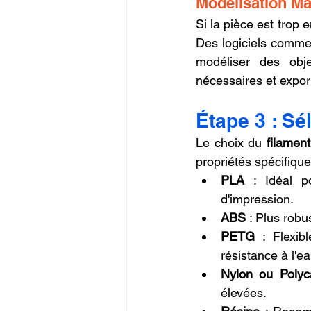
Modélisation Ma
Si la pièce est trop
Des logiciels comme
modéliser des obj
nécessaires et expor
Étape 3 : Sé
Le choix du 
filamen
propriétés spécifique
PLA
 : Idéal po
d'impression.
ABS
 : Plus rob
PETG
 : Flexibl
résistance à l'ea
Nylon ou Polyc
élevées.