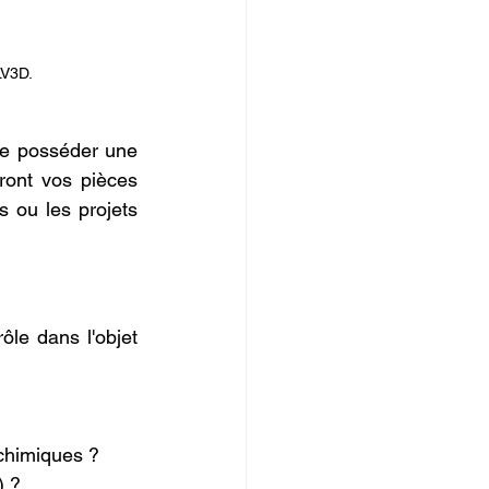
LV3D.
de posséder une 
ront vos pièces 
 ou les projets 
le dans l'objet 
 chimiques ?
) ?