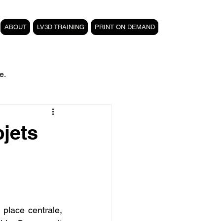
ABOUT
LV3D TRAINING
PRINT ON DEMAND
e.
filament PETG carbone
jets
Formation 3D CPF
 3D
magasin LV3D
Dans un contexte où la durabilité et la réparation des objets prennent une place centrale, 