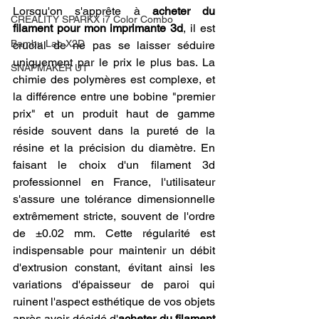
Lorsqu'on s'apprête à 
acheter du 
CREALITY SPARKX i7 Color Combo
filament pour mon imprimante 3d
, il est 
Bambu Lab X2D
crucial de ne pas se laisser séduire 
uniquement par le prix le plus bas. La 
SNAPMAKER U1
chimie des polymères est complexe, et 
la différence entre une bobine "premier 
prix" et un produit haut de gamme 
réside souvent dans la pureté de la 
résine et la précision du diamètre. En 
faisant le choix d'un filament 3d 
professionnel en France, l'utilisateur 
s'assure une tolérance dimensionnelle 
extrêmement stricte, souvent de l'ordre 
de ±0.02 mm. Cette régularité est 
indispensable pour maintenir un débit 
d'extrusion constant, évitant ainsi les 
variations d'épaisseur de paroi qui 
ruinent l'aspect esthétique de vos objets 
après avoir décidé d'
acheter du filament 