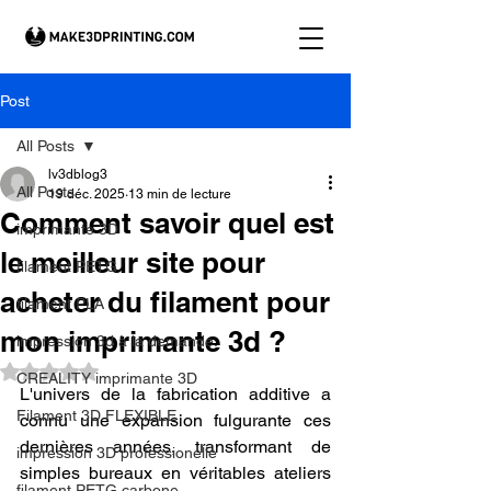
Post
All Posts
lv3dblog3
All Posts
19 déc. 2025
13 min de lecture
Comment savoir quel est
imprimante 3D
le meilleur site pour
filament PETG
acheter du filament pour
filament PLA
mon imprimante 3d ?
impression 3d à la demande.
Noté NaN étoiles sur 5.
CREALITY imprimante 3D
L'univers de la fabrication additive a 
Filament 3D FLEXIBLE
connu une expansion fulgurante ces 
dernières années, transformant de 
impression 3D professionelle
simples bureaux en véritables ateliers 
filament PETG carbone