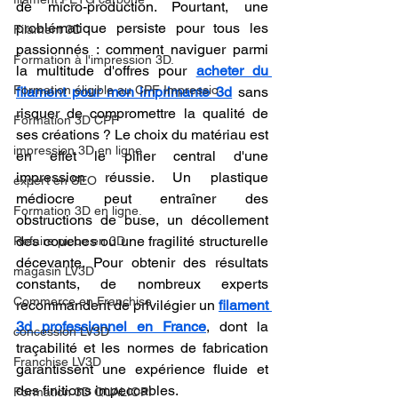
de micro-production. Pourtant, une 
problématique persiste pour tous les 
Filament 3D
passionnés : comment naviguer parmi 
Formation à l'impression 3D.
la multitude d'offres pour 
acheter du 
Formation éligible au CPF Impressio
filament pour mon imprimante 3d
 sans 
risquer de compromettre la qualité de 
Formation 3D CPF
ses créations ? Le choix du matériau est 
impression 3D en ligne
en effet le pilier central d'une 
impression réussie. Un plastique 
expert en SEO
médiocre peut entraîner des 
Formation 3D en ligne.
obstructions de buse, un décollement 
des couches ou une fragilité structurelle 
Refaire piece en 3D
décevante. Pour obtenir des résultats 
magasin LV3D
constants, de nombreux experts 
Commerce en Franchise
recommandent de privilégier un 
filament 
3d professionnel en France
, dont la 
concession LV3D
traçabilité et les normes de fabrication 
Franchise LV3D
garantissent une expérience fluide et 
des finitions impeccables.
Formation 3D QUALIOPI