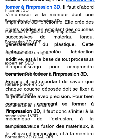
former à l'impression 3D
, il faut d’abord 
Filament 3D
s’intéresser à la manière dont une 
Formation à l'impression 3D.
imprimante 3D fonctionne. Elle crée des 
objets solides en empilant des couches 
Formation éligible au CPF Impressio
successives de matériau fondu, 
Formation 3D CPF
généralement du plastique. Cette 
technologie, appelée fabrication 
impression 3D en ligne
additive, est à la base de tout processus 
expert en SEO
d’apprentissage pour comprendre 
Formation 3D en ligne.
comment se former à l'impression 3D
.
Ensuite, il est important de savoir que 
Refaire piece en 3D
chaque couche déposée doit se fixer à 
magasin LV3D
la précédente avec précision. Pour bien 
comprendre 
comment se former à 
Commerce en Franchise
l'impression 3D
, il faut donc s’initier à la 
concession LV3D
mécanique de l’extrusion, à la 
température de fusion des matériaux, à 
Franchise LV3D
la vitesse d’impression, et à la manière 
Formation 3D QUALIOPI