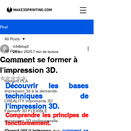
Post
All Posts
lv3dblog3
All Posts
26 avr. 2025
7 min de lecture
Comment se former à
imprimante 3D
l'impression 3D.
filament PETG
Noté NaN étoiles sur 5.
filament PLA
Découvrir les bases 
impression 3d à la demande.
techniques de 
CREALITY imprimante 3D
l'impression 3D.
Filament 3D FLEXIBLE
Comprendre les principes de 
impression 3D professionelle
fonctionnement.
Quand on s’interroge sur 
comment se 
filament PETG carbone