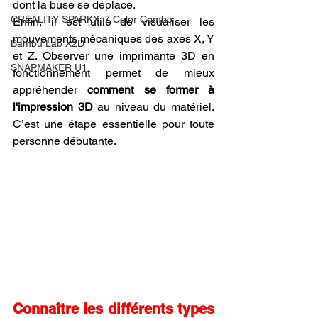
dont la buse se déplace.
CREALITY SPARKX i7 Color Combo
Enfin, il est utile de visualiser les 
mouvements mécaniques des axes X, Y 
Bambu Lab X2D
et Z. Observer une imprimante 3D en 
SNAPMAKER U1
fonctionnement permet de mieux 
appréhender 
comment se former à 
l'impression 3D
 au niveau du matériel. 
C’est une étape essentielle pour toute 
personne débutante.
Connaître les différents types 