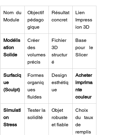
Nom du 
Objectif 
Résultat 
Lien 
Module
pédago
concret
Impress
gique
ion 3D
Modélis
Créer 
Fichier 
Base 
ation 
des 
3D 
pour le 
Solide
volumes 
structur
Slicer
précis
é
Surfaciq
Formes 
Design 
Acheter 
ue 
organiq
esthétiq
imprima
(Sculpt)
ues 
ue
nte 
fluides
couleur
Simulati
Tester la 
Objet 
Choix 
on 
solidité
robuste 
du taux 
Stress
et fiable
de 
remplis