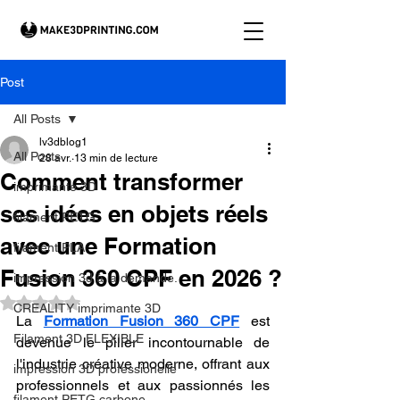
Post
All Posts
lv3dblog1
All Posts
28 avr.
13 min de lecture
Comment transformer
imprimante 3D
ses idées en objets réels
filament PETG
avec une Formation
filament PLA
Fusion 360 CPF en 2026 ?
impression 3d à la demande.
Noté NaN étoiles sur 5.
CREALITY imprimante 3D
La 
Formation Fusion 360 CPF
 est 
Filament 3D FLEXIBLE
devenue le pilier incontournable de 
l'industrie créative moderne, offrant aux 
impression 3D professionelle
professionnels et aux passionnés les 
filament PETG carbone