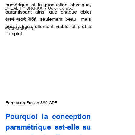
numérique et la production physique, 
CREALITY SPARKX i7 Color Combo
garantissant ainsi que chaque objet 
Bambu Lab X2D
créé soit non seulement beau, mais 
aussi structurellement viable et prêt à 
SNAPMAKER U1
l'emploi.
Formation Fusion 360 CPF
Pourquoi la conception 
paramétrique est-elle au 