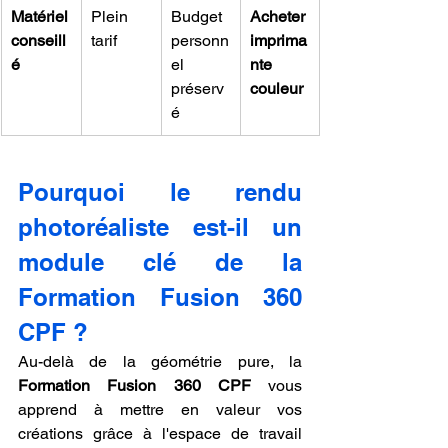
Matériel 
Plein 
Budget 
Acheter 
conseill
tarif
personn
imprima
é
el 
nte 
préserv
couleur
é
Pourquoi le rendu 
photoréaliste est-il un 
module clé de la 
Formation Fusion 360 
CPF ?
Au-delà de la géométrie pure, la 
Formation Fusion 360 CPF
 vous 
apprend à mettre en valeur vos 
créations grâce à l'espace de travail 