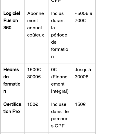
CPF
Logiciel 
Abonne
Inclus 
~500€ à 
Fusion 
ment 
durant 
700€
360
annuel 
la 
coûteux
période 
de 
formatio
n
Heures 
1500€ - 
0€ 
Jusqu'à 
de 
3000€
(Financ
3000€
formatio
ement 
n
intégral)
Certifica
150€
Incluse 
150€
tion Pro
dans le 
parcour
s CPF