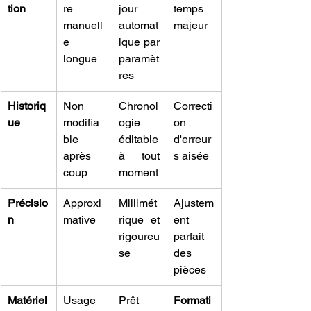
tion
re 
jour 
temps 
manuell
automat
majeur
e 
ique par 
longue
paramèt
res
Historiq
Non 
Chronol
Correcti
ue
modifia
ogie 
on 
ble 
éditable 
d'erreur
après 
à tout 
s aisée
coup
moment
Précisio
Approxi
Millimét
Ajustem
n
mative
rique et 
ent 
rigoureu
parfait 
se
des 
pièces
Matériel 
Usage 
Prêt 
Formati