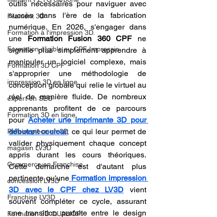
outils nécessaires pour naviguer avec 
succès dans l'ère de la fabrication 
Filament 3D
numérique. En 2026, s'engager dans 
Formation à l'impression 3D.
une 
Formation Fusion 360 CPF
 ne 
Formation éligible au CPF Impressio
signifie plus simplement apprendre à 
manipuler un logiciel complexe, mais 
Formation 3D CPF
s'approprier une méthodologie de 
impression 3D en ligne
conception globale qui relie le virtuel au 
réel de manière fluide. De nombreux 
expert en SEO
apprenants profitent de ce parcours 
Formation 3D en ligne.
pour 
Acheter une imprimante 3D pour 
débutant couleur
, ce qui leur permet de 
Refaire piece en 3D
valider physiquement chaque concept 
magasin LV3D
appris durant les cours théoriques. 
Commerce en Franchise
Cette démarche est d'autant plus 
pertinente qu'une
Formation impression 
concession LV3D
3D avec le CPF chez LV3D
 vient 
Franchise LV3D
souvent compléter ce cycle, assurant 
une transition parfaite entre le design 
Formation 3D QUALIOPI