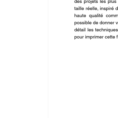
des projets les plu
Commerce en Franchise
c
taille réelle, inspiré
haute qualité com
possible de donner v
CREALITY SPARKX i7 Color 
détail les technique
pour imprimer cette 