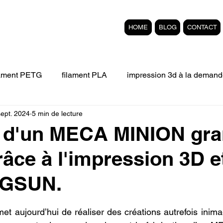
HOME
BLOG
CONTACT
lament PETG
filament PLA
impression 3d à la demand
sept. 2024
5 min de lecture
Filament 3D FLEXIBLE
impression 3D professionelle
n d'un MECA MINION gr
râce à l'impression 3D e
'impression 3D.
Formation éligible au CPF Impressio
 GSUN.
pert en SEO
Formation 3D en ligne.
Refaire piece en
r 5.
t aujourd’hui de réaliser des créations autrefois inimag