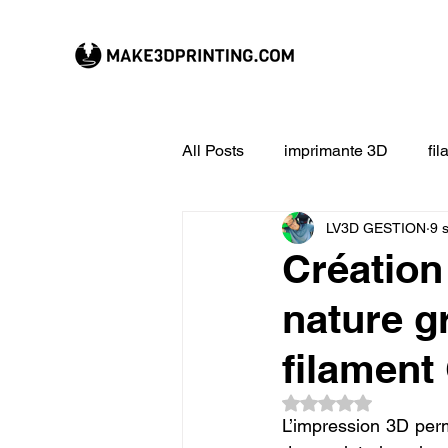
All Posts
imprimante 3D
fi
LV3D GESTION
9 
CREALITY imprimante 3D
Créatio
nature g
Filament 3D
Formation à l
filament
impression 3D en ligne
ex
Noté NaN étoiles su
L’impression 3D perme