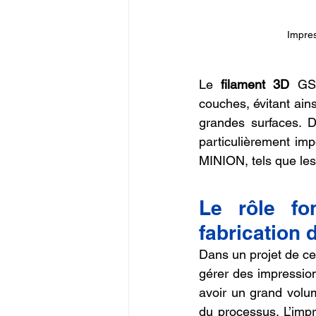
Impres
Le 
filament 3D
 GSU
couches, évitant ains
grandes surfaces. D
particulièrement im
MINION, tels que les 
Le rôle fo
fabrication 
Dans un projet de cet
gérer des impressio
avoir un grand volum
du processus. L’imp