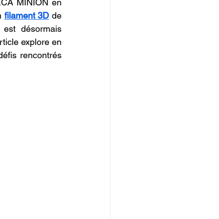
MECA MINION en 
IOPI
n 
filament 3D
 de 
l est désormais 
icle explore en 
éfis rencontrés 