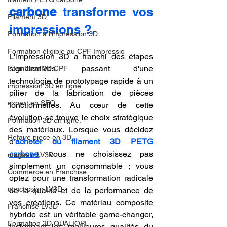
carbone
 transforme vos 
Filament 3D
impressions ?.
Formation à l'impression 3D.
Formation éligible au CPF Impressio
L'impression 3D a franchi des étapes 
significatives, passant d'une 
Formation 3D CPF
technologie de prototypage rapide à un 
impression 3D en ligne
pilier de la fabrication de pièces 
expert en SEO
fonctionnelles. Au cœur de cette 
évolution se trouve le choix stratégique 
Formation 3D en ligne.
des matériaux. Lorsque vous décidez 
Refaire piece en 3D
d
'
acheter du filament 3D PETG 
carbone
,
 vous ne choisissez pas 
magasin LV3D
simplement un consommable ; vous 
Commerce en Franchise
optez pour une transformation radicale 
concession LV3D
de la qualité et de la performance de 
vos créations. Ce matériau composite 
Franchise LV3D
hybride est un véritable game-changer, 
Formation 3D QUALIOPI
fusionnant les meilleures qualités du 