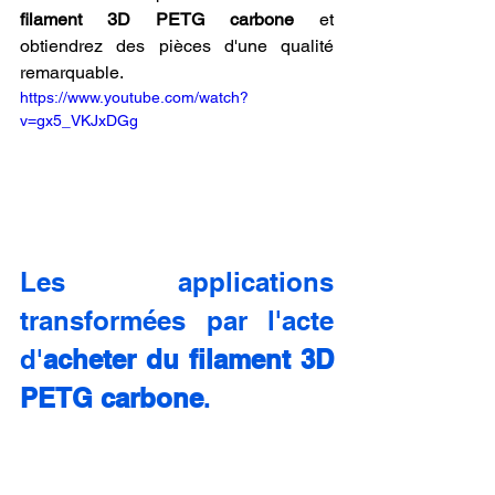
filament 3D PETG carbone
 et 
obtiendrez des pièces d'une qualité 
remarquable.
https://www.youtube.com/watch?
v=gx5_VKJxDGg
Les applications 
transformées par l'acte 
d'
acheter du filament 3D 
PETG carbone
.
La décision d'
acheter du filament 3D 
PETG carbone
 n'est pas seulement 