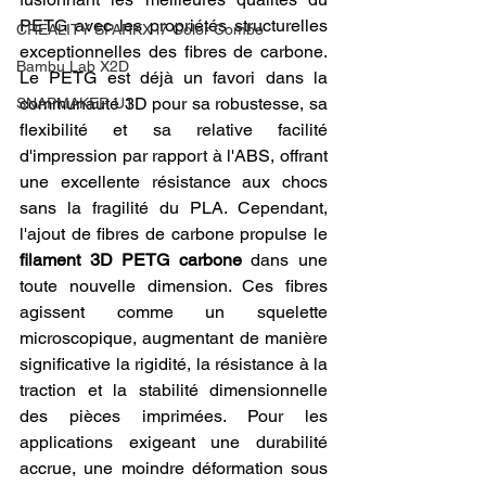
PETG avec les propriétés structurelles 
CREALITY SPARKX i7 Color Combo
exceptionnelles des fibres de carbone. 
Bambu Lab X2D
Le PETG est déjà un favori dans la 
communauté 3D pour sa robustesse, sa 
SNAPMAKER U1
flexibilité et sa relative facilité 
d'impression par rapport à l'ABS, offrant 
une excellente résistance aux chocs 
sans la fragilité du PLA. Cependant, 
l'ajout de fibres de carbone propulse le 
filament 3D PETG carbone
 dans une 
toute nouvelle dimension. Ces fibres 
agissent comme un squelette 
microscopique, augmentant de manière 
significative la rigidité, la résistance à la 
traction et la stabilité dimensionnelle 
des pièces imprimées. Pour les 
applications exigeant une durabilité 
accrue, une moindre déformation sous 