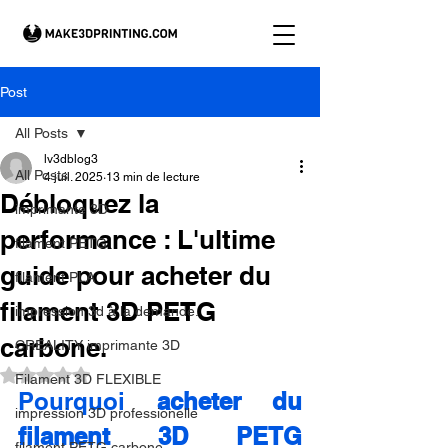
Post
All Posts
lv3dblog3
All Posts
4 juil. 2025
13 min de lecture
Débloquez la
imprimante 3D
performance : L'ultime
filament PETG
guide pour acheter du
filament PLA
filament 3D PETG
impression 3d à la demande.
carbone.
CREALITY imprimante 3D
Noté NaN étoiles sur 5.
Filament 3D FLEXIBLE
Pourquoi 
acheter du 
impression 3D professionelle
filament 3D PETG 
filament PETG carbone