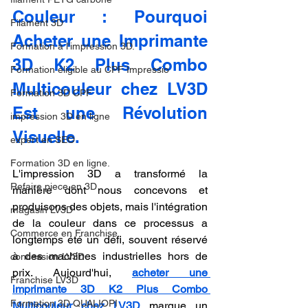
Couleur : Pourquoi 
Filament 3D
Acheter une Imprimante 
Formation à l'impression 3D.
3D K2 Plus Combo 
Formation éligible au CPF Impressio
Multicouleur chez LV3D 
Formation 3D CPF
Est une Révolution 
impression 3D en ligne
Visuelle.
expert en SEO
Formation 3D en ligne.
L'impression 3D a transformé la 
Refaire piece en 3D
manière dont nous concevons et 
produisons des objets, mais l'intégration 
magasin LV3D
de la couleur dans ce processus a 
Commerce en Franchise
longtemps été un défi, souvent réservé 
à des machines industrielles hors de 
concession LV3D
prix. Aujourd'hui, 
acheter une 
Franchise LV3D
imprimante 3D K2 Plus Combo 
Formation 3D QUALIOPI
Multicouleur chez LV3D
 marque un 