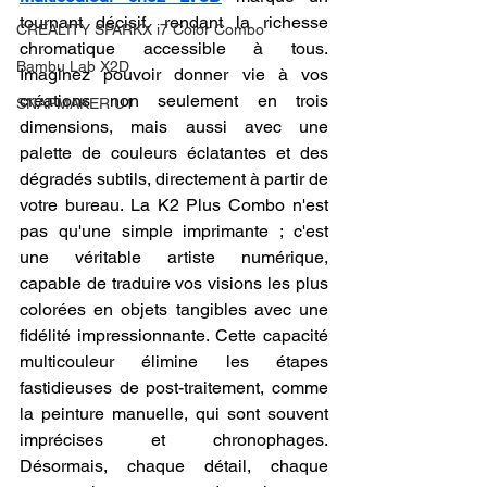
tournant décisif, rendant la richesse 
CREALITY SPARKX i7 Color Combo
chromatique accessible à tous. 
Bambu Lab X2D
Imaginez pouvoir donner vie à vos 
créations non seulement en trois 
SNAPMAKER U1
dimensions, mais aussi avec une 
palette de couleurs éclatantes et des 
dégradés subtils, directement à partir de 
votre bureau. La K2 Plus Combo n'est 
pas qu'une simple imprimante ; c'est 
une véritable artiste numérique, 
capable de traduire vos visions les plus 
colorées en objets tangibles avec une 
fidélité impressionnante. Cette capacité 
multicouleur élimine les étapes 
fastidieuses de post-traitement, comme 
la peinture manuelle, qui sont souvent 
imprécises et chronophages. 
Désormais, chaque détail, chaque 