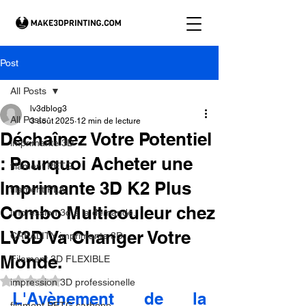
Post
All Posts
lv3dblog3
All Posts
3 août 2025
12 min de lecture
Déchaînez Votre Potentiel
imprimante 3D
: Pourquoi Acheter une
filament PETG
Imprimante 3D K2 Plus
filament PLA
Combo Multicouleur chez
impression 3d à la demande.
LV3D Va Changer Votre
CREALITY imprimante 3D
Monde.
Filament 3D FLEXIBLE
Noté NaN étoiles sur 5.
impression 3D professionelle
L'Avènement de la 
filament PETG carbone