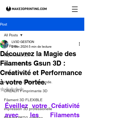
Post
All Posts
LV3D GESTION
All Posts
2 févr. 2024
5 min de lecture
Découvrez la Magie des
imprimante 3D
Filaments Gsun 3D :
filament PETG
Créativité et Performance
filament PLA
à votre Portée.
impression 3d à la demande.
Noté NaN étoiles sur 5.
CREALITY imprimante 3D
Filament 3D FLEXIBLE
Éveillez votre Créativité 
impression 3D professionelle
avec les Filaments 
filament PETG carbone