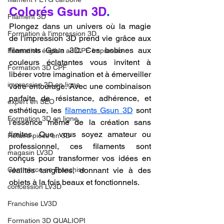
Colorés Gsun 3D
.
Filament 3D
Plongez dans un univers où la magie 
Formation à l'impression 3D.
de l'impression 3D prend vie grâce aux 
filaments Gsun 3D. Ces bobines aux 
Formation éligible au CPF Impressio
couleurs éclatantes vous invitent à 
Formation 3D CPF
libérer votre imagination et à émerveiller 
impression 3D en ligne
votre entourage. Avec une combinaison 
parfaite de résistance, adhérence, et 
expert en SEO
esthétique, les 
filaments Gsun 3D
 sont 
Formation 3D en ligne.
l'essence même de la création sans 
limites. Que vous soyez amateur ou 
Refaire piece en 3D
professionnel, ces filaments sont 
magasin LV3D
conçus pour transformer vos idées en 
Commerce en Franchise
réalités tangibles, donnant vie à des 
objets à la fois beaux et fonctionnels.
concession LV3D
Franchise LV3D
Formation 3D QUALIOPI