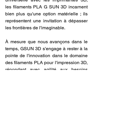
les filaments PLA G SUN 3D incarnent 
bien plus qu'une option matérielle ; ils 
représentent une invitation à dépasser 
les frontières de l'imaginable.
À mesure que nous avançons dans le 
temps, GSUN 3D s'engage à rester à la 
pointe de l'innovation dans le domaine 
des filaments PLA pour l'impression 3D, 
répondant avec agilité aux besoins 
évolutifs de sa communauté 
d'utilisateurs. En se projetant vers les 
défis de demain, GSUN 3D envisage un 
avenir où chaque individu aura le 
pouvoir de réaliser ses projets les plus 
ambitieux grâce au 
filament PLA
, sans 
aucune contrainte.