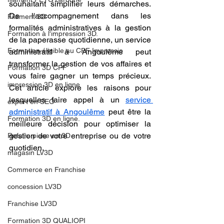
souhaitant simplifier leurs démarches. 
De l'accompagnement dans les 
Filament 3D
formalités administratives à la gestion 
Formation à l'impression 3D.
de la paperasse quotidienne, un service 
Formation éligible au CPF Impressio
administratif à Angoulême peut 
transformer la gestion de vos affaires et 
Formation 3D CPF
vous faire gagner un temps précieux. 
impression 3D en ligne
Cet article explore les raisons pour 
lesquelles faire appel à un 
service 
expert en SEO
administratif à Angoulême
 peut être la 
Formation 3D en ligne.
meilleure décision pour optimiser la 
gestion de votre entreprise ou de votre 
Refaire piece en 3D
quotidien.
magasin LV3D
Commerce en Franchise
concession LV3D
Franchise LV3D
Formation 3D QUALIOPI