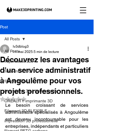
Post
All Posts
lv3dblog3
All Posts
11 mai 2025
5 min de lecture
Découvrez les avantages
imprimante 3D
d'un service administratif
filament PETG
à Angoulême pour vos
filament PLA
projets professionnels.
impression 3d à la demande.
Noté NaN étoiles sur 5.
CREALITY imprimante 3D
Le besoin croissant de services 
Filament 3D FLEXIBLE
administratifs spécialisés à Angoulême 
est devenu incontournable pour les 
impression 3D professionelle
entreprises, indépendants et particuliers 
filament PETG carbone