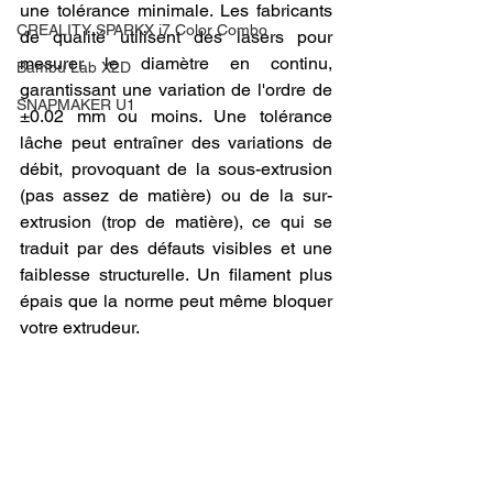
une tolérance minimale. Les fabricants 
CREALITY SPARKX i7 Color Combo
de qualité utilisent des lasers pour 
mesurer le diamètre en continu, 
Bambu Lab X2D
garantissant une variation de l'ordre de 
SNAPMAKER U1
±0.02 mm ou moins. Une tolérance 
lâche peut entraîner des variations de 
débit, provoquant de la sous-extrusion 
(pas assez de matière) ou de la sur-
extrusion (trop de matière), ce qui se 
traduit par des défauts visibles et une 
faiblesse structurelle. Un filament plus 
épais que la norme peut même bloquer 
votre extrudeur.