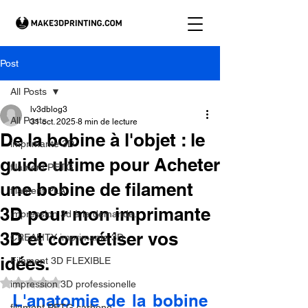
Post
All Posts
lv3dblog3
All Posts
31 oct. 2025
8 min de lecture
De la bobine à l'objet : le
imprimante 3D
guide ultime pour Acheter
filament PETG
une bobine de filament
filament PLA
3D pour mon imprimante
impression 3d à la demande.
3D et concrétiser vos
CREALITY imprimante 3D
idées.
Filament 3D FLEXIBLE
Noté NaN étoiles sur 5.
impression 3D professionelle
L'anatomie de la bobine 
filament PETG carbone