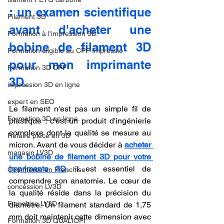
: un examen scientifique 
Filament 3D
avant d'acheter une 
Formation à l'impression 3D.
bobine de filament 3D 
Formation éligible au CPF Impressio
pour mon imprimante 
Formation 3D CPF
3D.
impression 3D en ligne
expert en SEO
Le filament n'est pas un simple fil de 
Formation 3D en ligne.
plastique ; c'est un produit d'ingénierie 
complexe dont la qualité se mesure au 
Refaire piece en 3D
micron. Avant de vous décider à 
acheter 
magasin LV3D
une bobine de filament 3D pour votre 
imprimante 3D
, il est essentiel de 
Commerce en Franchise
comprendre son anatomie. Le cœur de 
concession LV3D
la qualité réside dans la précision du 
Franchise LV3D
diamètre. Un filament standard de 1,75 
mm doit maintenir cette dimension avec 
Formation 3D QUALIOPI