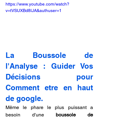
https://www.youtube.com/watch?
v=tVSUXBd8IJA&authuser=1
La Boussole de 
l'Analyse : Guider Vos 
Décisions pour 
Comment etre en haut 
de google.
Même le phare le plus puissant a 
besoin d'une 
boussole de 
l'analyse
 pour guider ses décisions et 
continuer à éclairer le chemin pour 
savoir 
comment etre en haut de google
. 