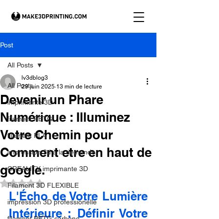
Post
All Posts
lv3dblog3
All Posts
29 juin 2025
13 min de lecture
Devenir un Phare
imprimante 3D
Numérique : Illuminez
filament PETG
Votre Chemin pour
filament PLA
Comment etre en haut de
impression 3d à la demande.
google.
CREALITY imprimante 3D
Noté NaN étoiles sur 5.
Filament 3D FLEXIBLE
L'Écho de Votre Lumière 
impression 3D professionelle
Intérieure : Définir Votre 
filament PETG carbone