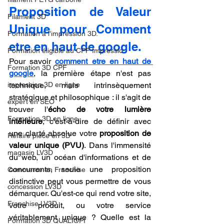
Proposition de Valeur 
Filament 3D
Unique pour Comment 
Formation à l'impression 3D.
etre en haut de google.
Formation éligible au CPF Impressio
Pour savoir 
comment etre en haut de 
Formation 3D CPF
google
, la première étape n'est pas 
impression 3D en ligne
technique, mais intrinsèquement 
stratégique et philosophique : il s'agit de 
expert en SEO
trouver l'
écho de votre lumière 
Formation 3D en ligne.
intérieure
, c'est-à-dire de définir avec 
une clarté absolue votre 
proposition de 
Refaire piece en 3D
valeur unique (PVU)
. Dans l'immensité 
magasin LV3D
du web, un océan d'informations et de 
concurrents, seule une proposition 
Commerce en Franchise
distinctive peut vous permettre de vous 
concession LV3D
démarquer. Qu'est-ce qui rend votre site, 
Franchise LV3D
votre produit, ou votre service 
véritablement unique ? Quelle est la 
Formation 3D QUALIOPI