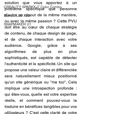
solution que vous apportez à un 
CREALITY SPARKX i7 Color Combo
problème spécifique que personne 
d'autre ne résout de la même manière, 
Bambu Lab X2D
ou avec la même passion ? Cette PVU 
SNAPMAKER U1
doit être au cœur de chaque stratégie 
de contenu, de chaque design de page, 
et de chaque interaction avec votre 
audience. Google, grâce à ses 
algorithmes de plus en plus 
sophistiqués, est capable de détecter 
l'authenticité et la spécificité. Un site qui 
propose une valeur claire et différenciée 
sera naturellement mieux positionné 
qu'un site générique ou "me too". Cela 
implique une introspection profonde : 
qui êtes-vous, quelle est votre expertise 
réelle, et comment pouvez-vous la 
traduire en bénéfices tangibles pour vos 
utilisateurs ? C'est cette clarté de votre 