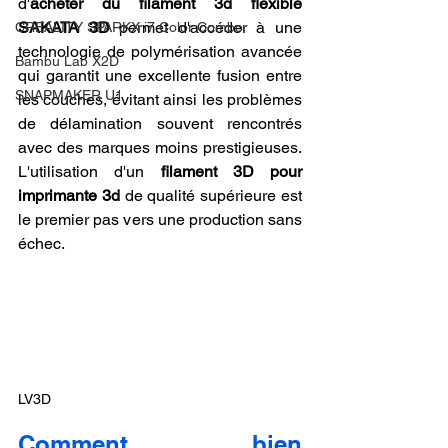
d'
acheter du filament 3d flexible 
SAKATA 3D
 permet d'accéder à une 
CREALITY SPARKX i7 Color Combo
technologie de polymérisation avancée 
Bambu Lab X2D
qui garantit une excellente fusion entre 
SNAPMAKER U1
les couches, évitant ainsi les problèmes 
de délamination souvent rencontrés 
avec des marques moins prestigieuses. 
L'utilisation d'un 
filament 3D pour 
imprimante 3d
 de qualité supérieure est 
le premier pas vers une production sans 
échec.
LV3D
Comment bien 