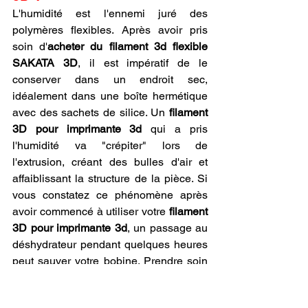
L'humidité est l'ennemi juré des 
polymères flexibles. Après avoir pris 
soin d'
acheter du filament 3d flexible 
SAKATA 3D
, il est impératif de le 
conserver dans un endroit sec, 
idéalement dans une boîte hermétique 
avec des sachets de silice. Un 
filament 
3D pour imprimante 3d
 qui a pris 
l'humidité va "crépiter" lors de 
l'extrusion, créant des bulles d'air et 
affaiblissant la structure de la pièce. Si 
vous constatez ce phénomène après 
avoir commencé à utiliser votre 
filament 
3D pour imprimante 3d
, un passage au 
déshydrateur pendant quelques heures 
peut sauver votre bobine. Prendre soin 
de son stock après avoir été 
acheter du 
filament 3d flexible SAKATA 3D
 est le 