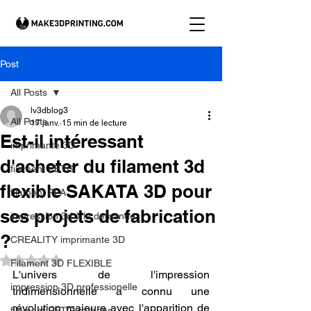
Post
All Posts
lv3dblog3
All Posts
17 janv.
15 min de lecture
Est-il intéressant
imprimante 3D
d'acheter du filament 3d
filament PETG
flexible SAKATA 3D pour
filament PLA
ses projets de fabrication
impression 3d à la demande.
?
CREALITY imprimante 3D
Noté NaN étoiles sur 5.
Filament 3D FLEXIBLE
L'univers de l'impression 
impression 3D professionelle
tridimensionnelle a connu une 
révolution majeure avec l'apparition de 
filament PETG carbone