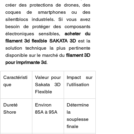
créer des protections de drones, des 
coques de smartphones ou des 
silentblocs industriels. Si vous avez 
besoin de protéger des composants 
électroniques sensibles, 
acheter du 
filament 3d flexible SAKATA 3D
 est la 
solution technique la plus pertinente 
disponible sur le marché du 
filament 3D 
pour imprimante 3d
.
Caractéristi
Valeur pour 
Impact sur 
que
Sakata 3D 
l'utilisation
Flexible
Dureté 
Environ 
Détermine 
Shore
85A à 95A
la 
souplesse 
finale