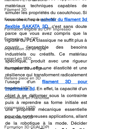
matériaux techniques capables de 
Filament 3D
simuler les propriétés du caoutchouc. Si 
vous cherchez à 
acheter du filament 3d 
Formation à l'impression 3D.
flexible SAKATA 3D
, c'est sans doute 
Formation éligible au CPF Impressio
parce que vous avez compris que la 
Formation 3D CPF
rigidité du PLA classique ne suffit plus à 
couvrir l'ensemble des besoins 
impression 3D en ligne
industriels ou créatifs. Ce matériau 
expert en SEO
spécifique, produit avec une rigueur 
européenne, offre une élasticité et une 
Formation 3D en ligne.
résilience qui transforment radicalement 
Refaire piece en 3D
l'usage d'un 
filament 3D pour 
magasin LV3D
imprimante 3d
. En effet, la capacité d'un 
objet à se déformer sous la contrainte 
Commerce en Franchise
puis à reprendre sa forme initiale est 
concession LV3D
une propriété mécanique essentielle 
pour de nombreuses applications, allant 
Franchise LV3D
de la robotique à la mode. Décider 
Formation 3D QUALIOPI